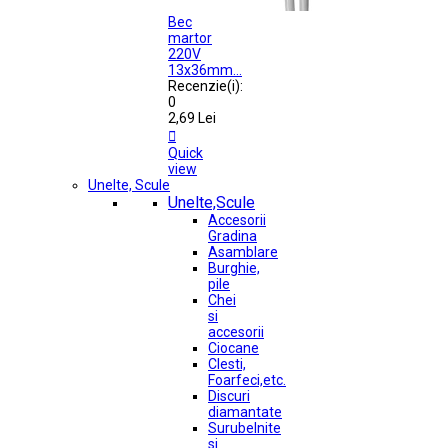
Bec
martor
220V
13x36mm...
Recenzie(i):
0
2,69 Lei

Quick
view
Unelte, Scule
Unelte,Scule
Accesorii
Gradina
Asamblare
Burghie,
pile
Chei
si
accesorii
Ciocane
Clesti,
Foarfeci,etc.
Discuri
diamantate
Surubelnite
si