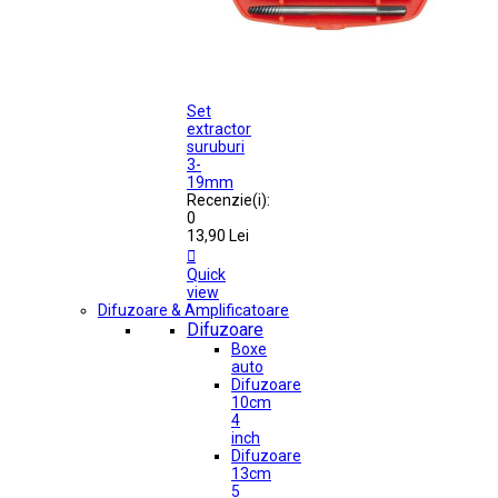
Set
extractor
suruburi
3-
19mm
Recenzie(i):
0
13,90 Lei

Quick
view
Difuzoare & Amplificatoare
Difuzoare
Boxe
auto
Difuzoare
10cm
4
inch
Difuzoare
13cm
5