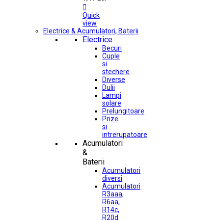

Quick
view
Electrice & Acumulatori, Baterii
Electrice
Becuri
Cuple
si
stechere
Diverse
Dulii
Lampi
solare
Prelungitoare
Prize
si
intrerupatoare
Acumulatori
&
Baterii
Acumulatori
diversi
Acumulatori
R3aaa,
R6aa,
R14c,
R20d