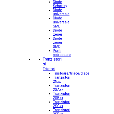
Diode
Schottky
Diode
universale
Diode
universale
SMD
Diode
zener
Diode
zener
SMD
Punti
redresoare
Tranzistori
si
Tristori
Tiristoare/triace/diace
Tranzistori
2Nxx
Tranzistori
2SAxx
Tranzistori
2SBxx
Tranzistori
2SCxx
Tranzistori