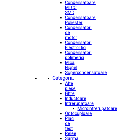
Condensatoare
MLCC
SMD
Condensatoare
Poliester
Condensatori
de
motor
Condensatori
Electrolitici
Condensatori
polimerici
Mica,
Nippel
Supercondensatoare
Categorii..
Alte
piese
Filtre
Inductoare
Intrerupatoare
Microintrerupatoare
Optocuploare
Placi
de
test
Relee
Sarma