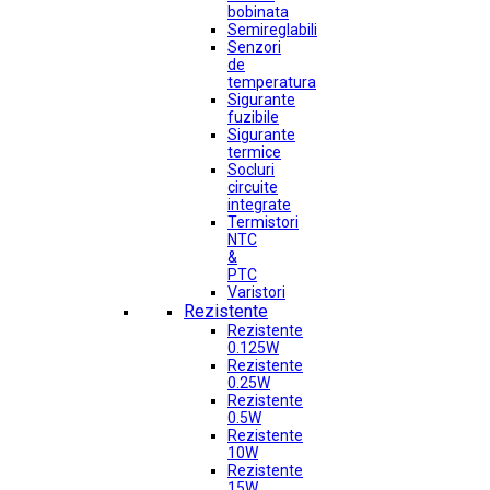
bobinata
Semireglabili
Senzori
de
temperatura
Sigurante
fuzibile
Sigurante
termice
Socluri
circuite
integrate
Termistori
NTC
&
PTC
Varistori
Rezistente
Rezistente
0.125W
Rezistente
0.25W
Rezistente
0.5W
Rezistente
10W
Rezistente
15W