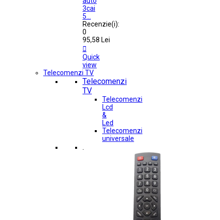
auto
3cai
5...
Recenzie(i):
0
95,58 Lei

Quick
view
Telecomenzi TV
Telecomenzi
TV
Telecomenzi
Lcd
&
Led
Telecomenzi
universale
.