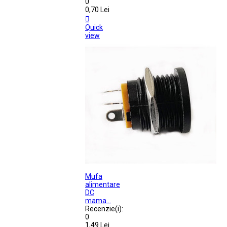
0
0,70 Lei

Quick
view
Mufa
alimentare
DC
mama...
Recenzie(i):
0
1,49 Lei