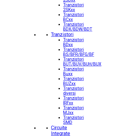
2SDxx
Tranzistori
2SKxx
Tranzistori
BCxx
Tranzistori
BDX/BDW/BDT
Tranzistori
Tranzistori
BDxx
Tranzistori
BS/BFR/BFG/BF
Tranzistori
BUT/BUV/BUH/BUX
Tranzistori
Buxx
Tranzistori
BUZxx
Tranzistori
diversi
Tranzistori
IRFxx
Tranzistori
MJxx
Tranzistori
SMD
Circuite
Integrate