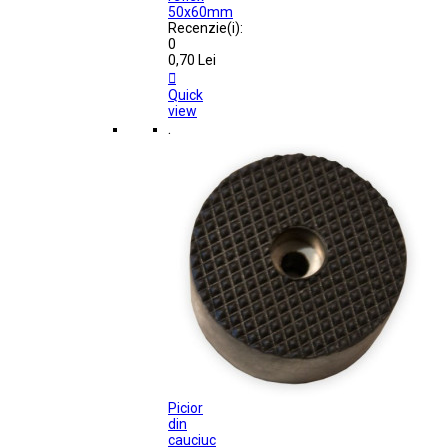
50x60mm
Recenzie(i):
0
0,70 Lei

Quick
view
.
Picior
din
cauciuc