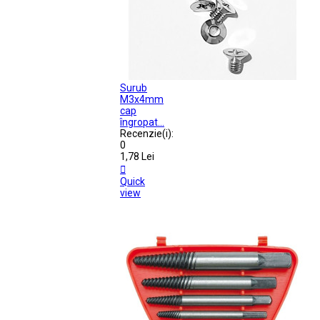
Surub
M3x4mm
cap
îngropat...
Recenzie(i):
0
1,78 Lei

Quick
view