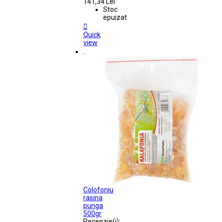
141,34 Lei
Stoc
epuizat

Quick
view
.
Colofoniu
rasina
punga
500gr
Recenzie(i):