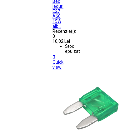
Bec
leduri
E27
A60
15W
alb...
Recenzie(i):
0
10,02 Lei
Stoc
epuizat

Quick
view