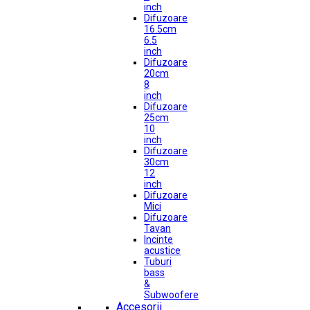
inch
Difuzoare
16.5cm
6.5
inch
Difuzoare
20cm
8
inch
Difuzoare
25cm
10
inch
Difuzoare
30cm
12
inch
Difuzoare
Mici
Difuzoare
Tavan
Incinte
acustice
Tuburi
bass
&
Subwoofere
Accesorii