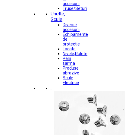
accesorii
Truse/Seturi
Unelte,
Scule
Diverse
accesorii
Echipamente
de
protectie
Lacate
Nivele,Rulete
Perii
sarma
Produse
abrazive
Scule
Electrice
.