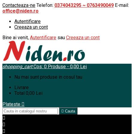
Contacteaza-ne
Telefon:
0374043295 ~ 0763490049
E-mail:
office@niden.ro
Autentificare
Creeaza un cont
Bine ai venit,
Autentificare
sau
Creeaza un cont
shopping_cart
Cos:
0
Produse - 0,00 Lei
Nu mai sunt produse in cosul tau
Livrare
Total
0,00 Lei
Plateste


Cauta


