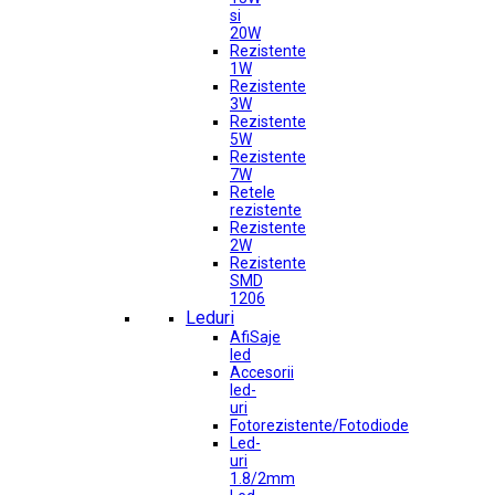
si
20W
Rezistente
1W
Rezistente
3W
Rezistente
5W
Rezistente
7W
Retele
rezistente
Rezistente
2W
Rezistente
SMD
1206
Leduri
AfiSaje
led
Accesorii
led-
uri
Fotorezistente/Fotodiode
Led-
uri
1.8/2mm