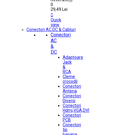
0
29,49 Lei

Quick
view
Conectori AC,DC & Cabluri
Conectori
AC
&
DC
Adaptoare
Jack
&
RCA
Cleme
crocodil
Conectori
Antena
Conectori
Diversi
Conectori
Hdmi,VGA,DVI
Conectori
PCB
Conectori
tip
banana