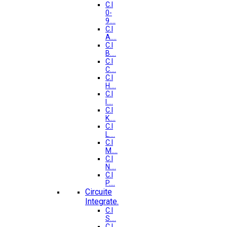
C.I
0-
9....
C.I
A....
C.I
B....
C.I
C....
C.I
H....
C.I
I....
C.I
K....
C.I
L....
C.I
M....
C.I
N....
C.I
P....
Circuite
Integrate.
C.I
S....
C.I