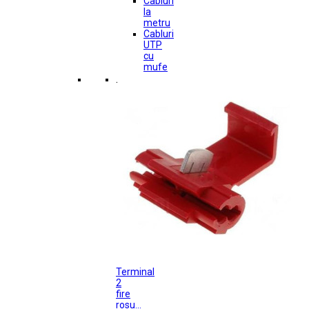
Cabluri
la
metru
Cabluri
UTP
cu
mufe
.
Terminal
2
fire
rosu...