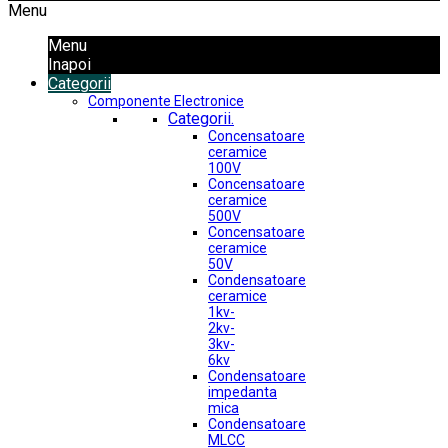
Menu
Menu
Inapoi
Categorii
Componente Electronice
Categorii.
Concensatoare
ceramice
100V
Concensatoare
ceramice
500V
Concensatoare
ceramice
50V
Condensatoare
ceramice
1kv-
2kv-
3kv-
6kv
Condensatoare
impedanta
mica
Condensatoare
MLCC