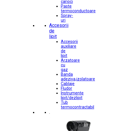
carioci
Paste
termoconductoare
Spray-
uri
Accesorii
de
lipit
Accesorii
auxiliare
de
lipit
Arzatoare
cu
gaz
Banda
adeziva,izolatoare
Cablaje
Fludor
Instrumente
lipit/dezlipit
Tub
termocontractabil
.