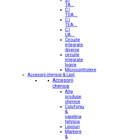
TA....
C.I
TDA....
C.I
TEA....
C.I
UA....
Circuite
integrate
diverse
circuite
integrate
logice
Microcontrolere
Accesorii chimice & Lipit
Accesorii
chimice
Alte
produse
chimice
Colofoniu
&
vaselina
tehnica
Lipiciuri
Markere
&