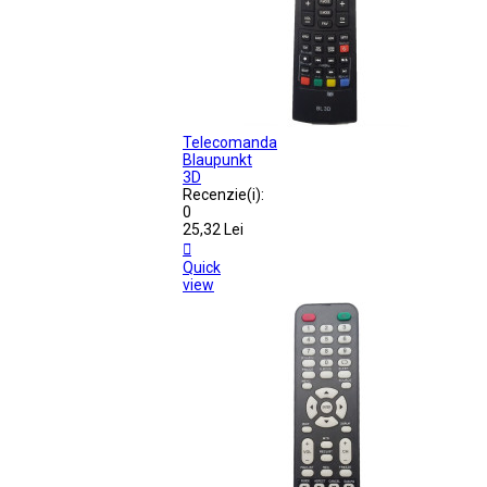
Telecomanda
Blaupunkt
3D
Recenzie(i):
0
25,32 Lei

Quick
view