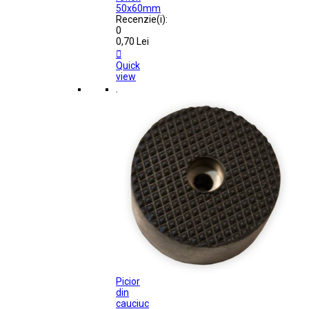
50x60mm
Recenzie(i):
0
0,70 Lei

Quick
view
.
Picior
din
cauciuc