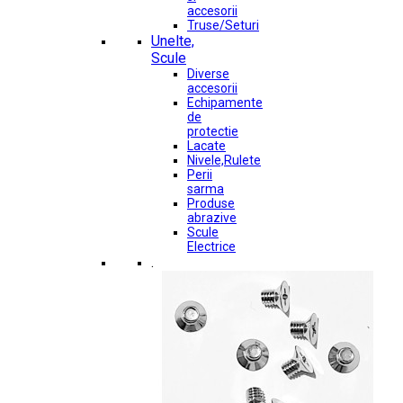
accesorii
Truse/Seturi
Unelte,
Scule
Diverse
accesorii
Echipamente
de
protectie
Lacate
Nivele,Rulete
Perii
sarma
Produse
abrazive
Scule
Electrice
.