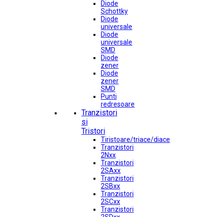
Diode
Schottky
Diode
universale
Diode
universale
SMD
Diode
zener
Diode
zener
SMD
Punti
redresoare
Tranzistori
si
Tristori
Tiristoare/triace/diace
Tranzistori
2Nxx
Tranzistori
2SAxx
Tranzistori
2SBxx
Tranzistori
2SCxx
Tranzistori