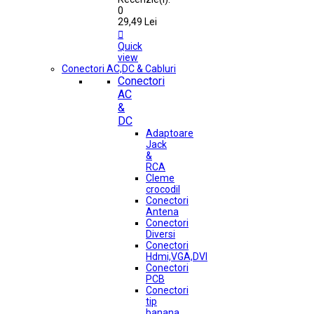
0
29,49 Lei

Quick
view
Conectori AC,DC & Cabluri
Conectori
AC
&
DC
Adaptoare
Jack
&
RCA
Cleme
crocodil
Conectori
Antena
Conectori
Diversi
Conectori
Hdmi,VGA,DVI
Conectori
PCB
Conectori
tip
banana