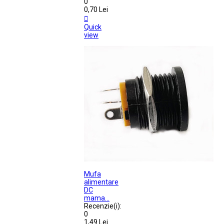
0
0,70 Lei

Quick
view
Mufa
alimentare
DC
mama...
Recenzie(i):
0
1,49 Lei