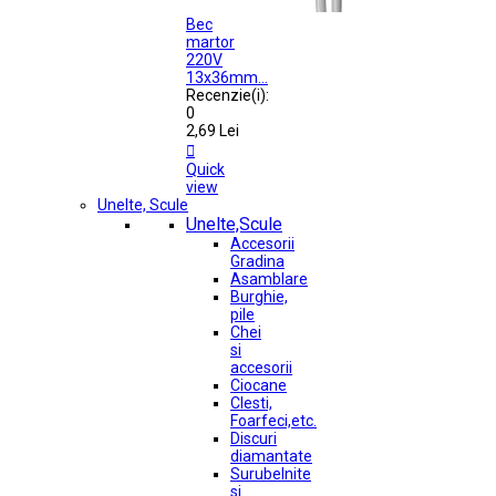
Bec
martor
220V
13x36mm...
Recenzie(i):
0
2,69 Lei

Quick
view
Unelte, Scule
Unelte,Scule
Accesorii
Gradina
Asamblare
Burghie,
pile
Chei
si
accesorii
Ciocane
Clesti,
Foarfeci,etc.
Discuri
diamantate
Surubelnite
si