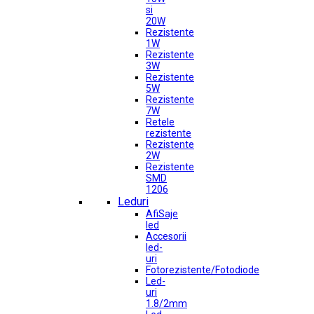
si
20W
Rezistente
1W
Rezistente
3W
Rezistente
5W
Rezistente
7W
Retele
rezistente
Rezistente
2W
Rezistente
SMD
1206
Leduri
AfiSaje
led
Accesorii
led-
uri
Fotorezistente/Fotodiode
Led-
uri
1.8/2mm