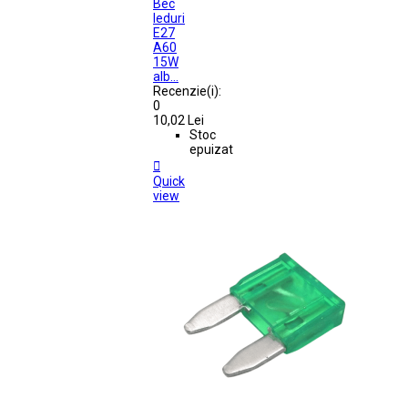
Bec
leduri
E27
A60
15W
alb...
Recenzie(i):
0
10,02 Lei
Stoc
epuizat

Quick
view