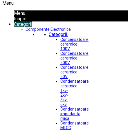
Menu
Menu
Inapoi
Categorii
Componente Electronice
Categorii.
Concensatoare
ceramice
100V
Concensatoare
ceramice
500V
Concensatoare
ceramice
50V
Condensatoare
ceramice
1kv-
2kv-
3kv-
6kv
Condensatoare
impedanta
mica
Condensatoare
MLCC