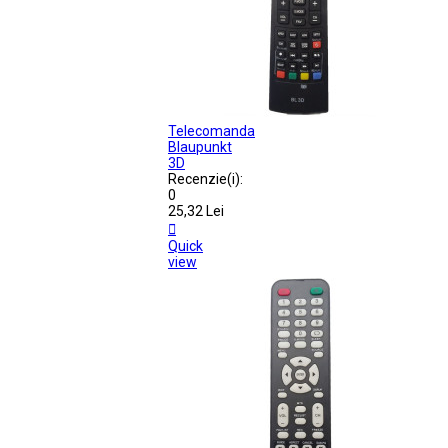
Telecomanda
Blaupunkt
3D
Recenzie(i):
0
25,32 Lei

Quick
view