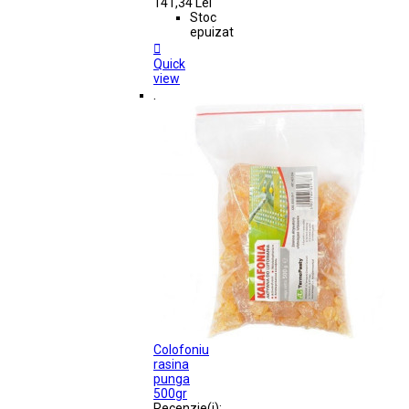
141,34 Lei
Stoc
epuizat

Quick
view
.
Colofoniu
rasina
punga
500gr
Recenzie(i):