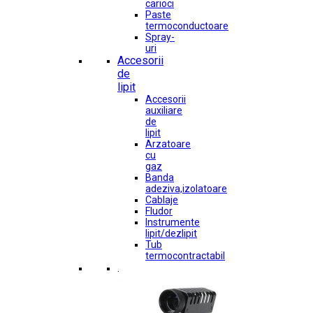
carioci
Paste
termoconductoare
Spray-
uri
Accesorii
de
lipit
Accesorii
auxiliare
de
lipit
Arzatoare
cu
gaz
Banda
adeziva,izolatoare
Cablaje
Fludor
Instrumente
lipit/dezlipit
Tub
termocontractabil
.