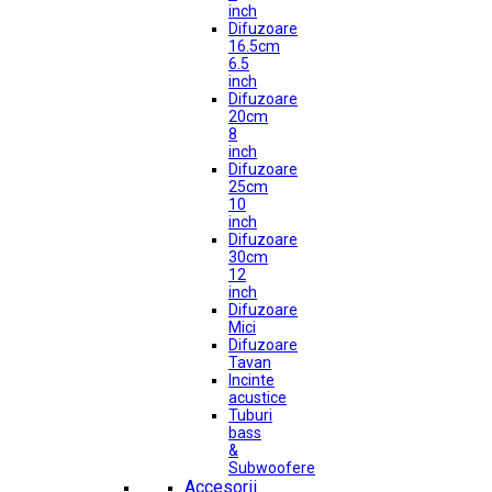
inch
Difuzoare
16.5cm
6.5
inch
Difuzoare
20cm
8
inch
Difuzoare
25cm
10
inch
Difuzoare
30cm
12
inch
Difuzoare
Mici
Difuzoare
Tavan
Incinte
acustice
Tuburi
bass
&
Subwoofere
Accesorii