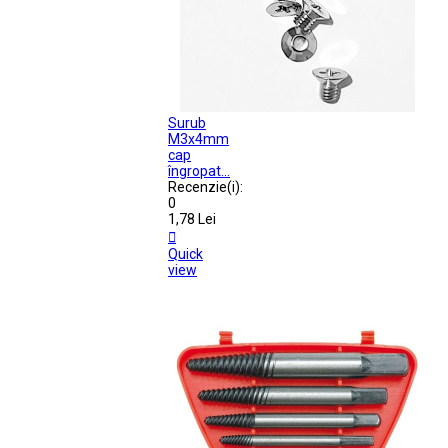
Surub
M3x4mm
cap
îngropat...
Recenzie(i):
0
1,78 Lei

Quick
view