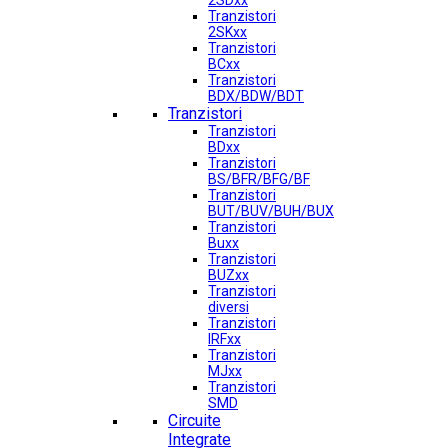
2SDxx
Tranzistori
2SKxx
Tranzistori
BCxx
Tranzistori
BDX/BDW/BDT
Tranzistori
Tranzistori
BDxx
Tranzistori
BS/BFR/BFG/BF
Tranzistori
BUT/BUV/BUH/BUX
Tranzistori
Buxx
Tranzistori
BUZxx
Tranzistori
diversi
Tranzistori
IRFxx
Tranzistori
MJxx
Tranzistori
SMD
Circuite
Integrate