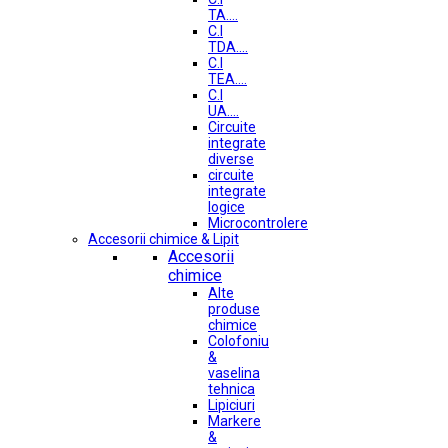
TA....
C.I
TDA....
C.I
TEA....
C.I
UA....
Circuite
integrate
diverse
circuite
integrate
logice
Microcontrolere
Accesorii chimice & Lipit
Accesorii
chimice
Alte
produse
chimice
Colofoniu
&
vaselina
tehnica
Lipiciuri
Markere
&