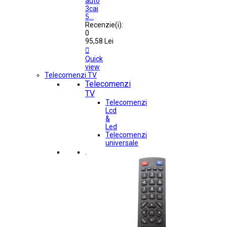
auto
3cai
5...
Recenzie(i):
0
95,58 Lei

Quick
view
Telecomenzi TV
Telecomenzi
TV
Telecomenzi
Lcd
&
Led
Telecomenzi
universale
.