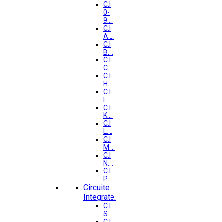
C.I
0-
9....
C.I
A....
C.I
B....
C.I
C....
C.I
H....
C.I
I....
C.I
K....
C.I
L....
C.I
M....
C.I
N....
C.I
P....
Circuite
Integrate.
C.I
S....
C.I