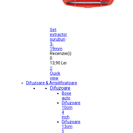
Set
extractor
suruburi
3-
19mm
Recenzie(i):
0
13,90 Lei

Quick
view
Difuzoare & Amplificatoare
Difuzoare
Boxe
auto
Difuzoare
10cm
4
inch
Difuzoare
13cm
5