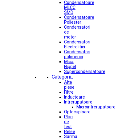
Condensatoare
MLCC
SMD
Condensatoare
Poliester
Condensatori
de
motor
Condensatori
Electrolitici
Condensatori
polimerici
Mica,
Nippel
Supercondensatoare
Categorii..
Alte
piese
Filtre
Inductoare
Intrerupatoare
Microintrerupatoare
Optocuploare
Placi
de
test
Relee
Sarma