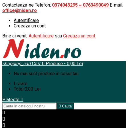
Contacteaza-ne
Telefon:
0374043295 ~ 0763490049
E-mail:
office@niden.ro
Autentificare
Creeaza un cont
Bine ai venit,
Autentificare
sau
Creeaza un cont
shopping_cart
Cos:
0
Produse - 0,00 Lei
Nu mai sunt produse in cosul tau
Livrare
Total
0,00 Lei
Plateste


Cauta


