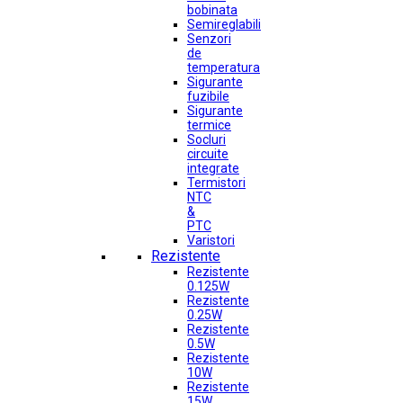
bobinata
Semireglabili
Senzori
de
temperatura
Sigurante
fuzibile
Sigurante
termice
Socluri
circuite
integrate
Termistori
NTC
&
PTC
Varistori
Rezistente
Rezistente
0.125W
Rezistente
0.25W
Rezistente
0.5W
Rezistente
10W
Rezistente
15W