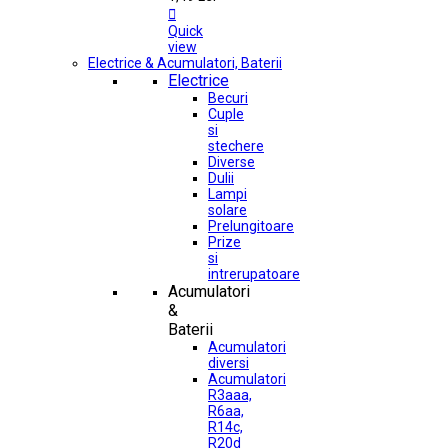

Quick
view
Electrice & Acumulatori, Baterii
Electrice
Becuri
Cuple
si
stechere
Diverse
Dulii
Lampi
solare
Prelungitoare
Prize
si
intrerupatoare
Acumulatori
&
Baterii
Acumulatori
diversi
Acumulatori
R3aaa,
R6aa,
R14c,
R20d