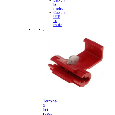
Cabluri
la
metru
Cabluri
UTP
cu
mufe
.
Terminal
2
fire
rosu...