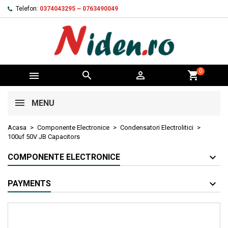
Telefon:
0374043295 ~ 0763490049
0



shopping_cart
MENU
Acasa
Componente Electronice
Condensatori Electrolitici
100uf 50V JB Capacitors
COMPONENTE ELECTRONICE
PAYMENTS