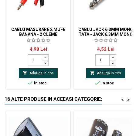
CABLU MASURARE 2 MUFE
CABLU JACK 6.3MM MONO
BANANA - 2 CLEME
TATA - JACK 6.3MM MONO
CROCODIL 1M
TATA 1.5M
Cablu masurare 2 mufe banana -
Cablu jack 6.3 mo. tata - jack 6.3
Pret
Pret
4,98 Lei
4,52 Lei
2 cleme crocodil 1m
mo. tata 1.5m


Adauga in cos
Adauga in cos


in stoc
In stoc
16 ALTE PRODUSE IN ACEEASI CATEGORIE:
<
>