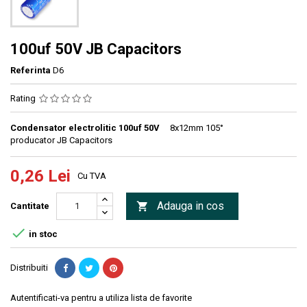
100uf 50V JB Capacitors
Referinta
D6
Rating
Condensator electrolitic 100uf 50V
8x12mm 105°
producator JB Capacitors
0,26 Lei
Cu TVA
Adauga in cos

Cantitate

in stoc
Distribuiti
Autentificati-va pentru a utiliza lista de favorite