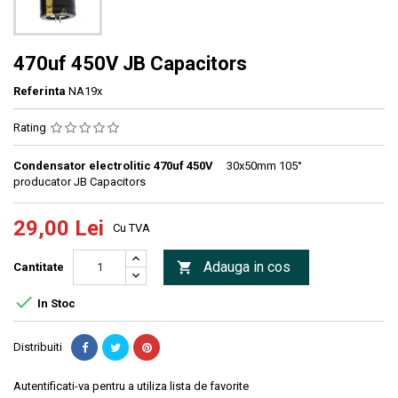
470uf 450V JB Capacitors
Referinta
NA19x
Rating
Condensator electrolitic 470uf 450V
30x50mm 105°
producator JB Capacitors
29,00 Lei
Cu TVA
Adauga in cos

Cantitate

In Stoc
Distribuiti
Autentificati-va pentru a utiliza lista de favorite