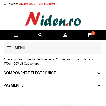
Telefon:
0374043295 ~ 0763490049
0



shopping_cart
MENU
Acasa
Componente Electronice
Condensatori Electrolitici
470uf 450V JB Capacitors
COMPONENTE ELECTRONICE
PAYMENTS