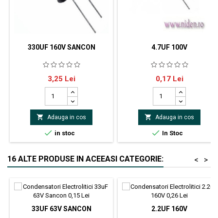
330UF 160V SANCON
4.7UF 100V
Condensator electrolitic 330uf
Condensator electrolitic 4.7uf
Pret
Pret
3,25 Lei
0,17 Lei
160V 18x35mm 105°
100V 5x11mm 105°
producator Sancon


Adauga in cos
Adauga in cos


in stoc
In Stoc
16 ALTE PRODUSE IN ACEEASI CATEGORIE:
<
>
33UF 63V SANCON
2.2UF 160V