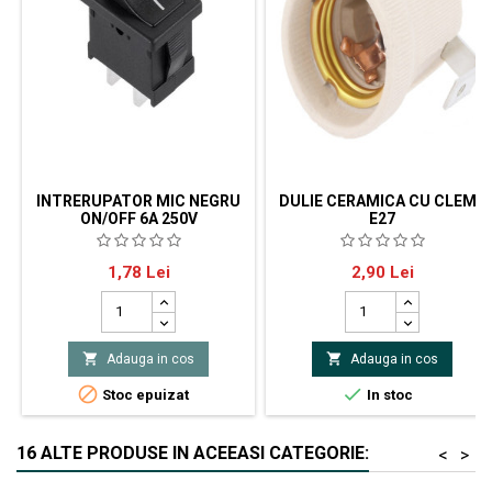
INTRERUPATOR MIC NEGRU
DULIE CERAMICA CU CLEMA
ON/OFF 6A 250V
E27
Intrerupator mic negru on/off 6A
dulie pentru bec Subtip bolţ
Pret
Pret
1,78 Lei
2,90 Lei
250V 26x21x15mm
E27 Culoare carcasă albă
Diametru 40mm Material
carcasă ceramică Lungime
45mm


Adauga in cos
Adauga in cos


Stoc epuizat
In stoc
16 ALTE PRODUSE IN ACEEASI CATEGORIE:
<
>