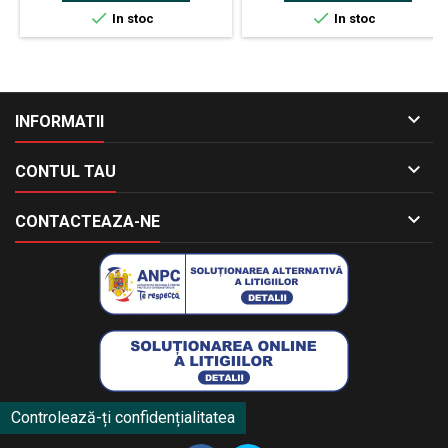


In stoc
In stoc

INFORMATII

CONTUL TAU

CONTACTEAZA-NE
Controlează-ți confidențialitatea