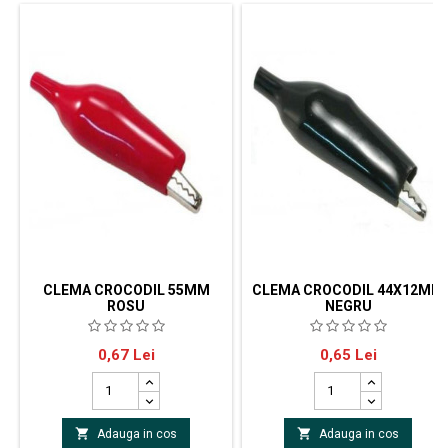
CLEMA CROCODIL 55MM
CLEMA CROCODIL 44X12MM
ROSU
NEGRU
Clema crocodil 55mm rosu
Clema crocodil 44x12mm negru
Pret
Pret
0,67 Lei
0,65 Lei


Adauga in cos
Adauga in cos