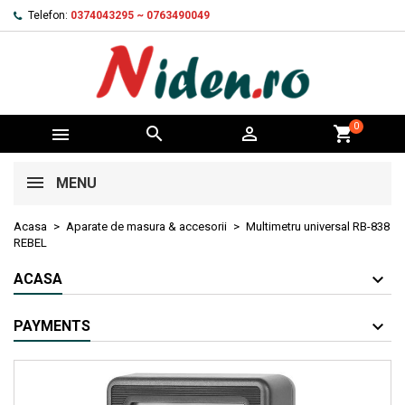
Telefon:
0374043295 ~ 0763490049
0



shopping_cart
MENU
Acasa
Aparate de masura & accesorii
Multimetru universal RB-838
REBEL
ACASA
PAYMENTS