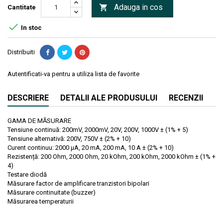
Adauga in cos

Cantitate

In stoc
Distribuiti
Autentificati-va pentru a utiliza lista de favorite
DESCRIERE
DETALII ALE PRODUSULUI
RECENZII
GAMA DE MĂSURARE
Tensiune continuă: 200mV, 2000mV, 20V, 200V, 1000V ± (1% + 5)
Tensiune alternativă: 200V, 750V ± (2% + 10)
Curent continuu: 2000 µA, 20 mA, 200 mA, 10 A ± (2% + 10)
Rezistență: 200 Ohm, 2000 Ohm, 20 kOhm, 200 kOhm, 2000 kOhm ± (1% +
4)
Testare diodă
Măsurare factor de amplificare tranzistori bipolari
Măsurare continuitate (buzzer)
Măsurarea temperaturii