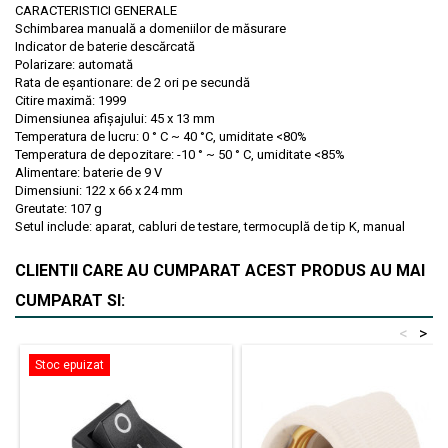
CARACTERISTICI GENERALE
Schimbarea manuală a domeniilor de măsurare
Indicator de baterie descărcată
Polarizare: automată
Rata de eșantionare: de 2 ori pe secundă
Citire maximă: 1999
Dimensiunea afișajului: 45 x 13 mm
Temperatura de lucru: 0 ° C ~ 40 °C, umiditate <80%
Temperatura de depozitare: -10 ° ~ 50 ° C, umiditate <85%
Alimentare: baterie de 9 V
Dimensiuni: 122 x 66 x 24 mm
Greutate: 107 g
Setul include: aparat, cabluri de testare, termocuplă de tip K, manual
CLIENTII CARE AU CUMPARAT ACEST PRODUS AU MAI
CUMPARAT SI:
<
>
Stoc epuizat