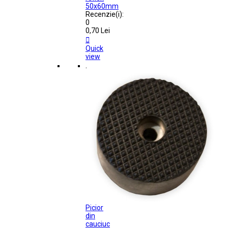
50x60mm
Recenzie(i):
0
0,70 Lei

Quick
view
.
Picior
din
cauciuc