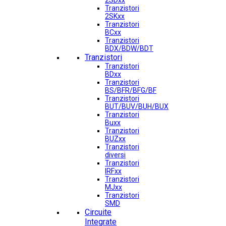
2SDxx
Tranzistori
2SKxx
Tranzistori
BCxx
Tranzistori
BDX/BDW/BDT
Tranzistori
Tranzistori
BDxx
Tranzistori
BS/BFR/BFG/BF
Tranzistori
BUT/BUV/BUH/BUX
Tranzistori
Buxx
Tranzistori
BUZxx
Tranzistori
diversi
Tranzistori
IRFxx
Tranzistori
MJxx
Tranzistori
SMD
Circuite
Integrate