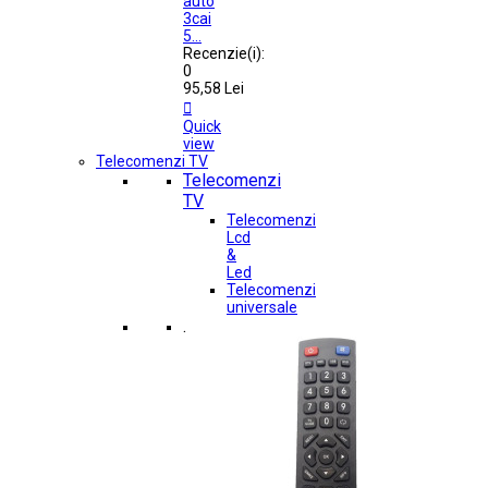
auto
3cai
5...
Recenzie(i):
0
95,58 Lei

Quick
view
Telecomenzi TV
Telecomenzi
TV
Telecomenzi
Lcd
&
Led
Telecomenzi
universale
.