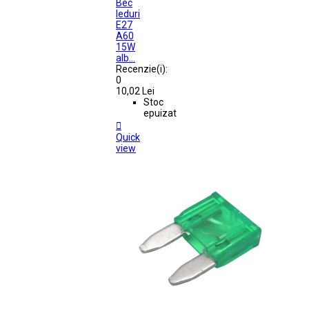
Bec
leduri
E27
A60
15W
alb...
Recenzie(i):
0
10,02 Lei
Stoc
epuizat

Quick
view