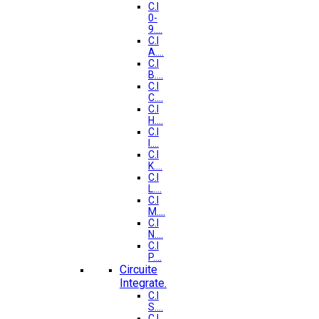
C.I
0-
9....
C.I
A....
C.I
B....
C.I
C....
C.I
H....
C.I
I....
C.I
K....
C.I
L....
C.I
M....
C.I
N....
C.I
P....
Circuite
Integrate.
C.I
S....
C.I