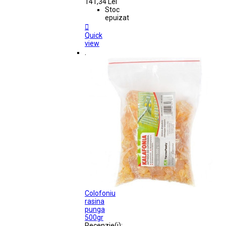
141,34 Lei
Stoc
epuizat

Quick
view
.
Colofoniu
rasina
punga
500gr
Recenzie(i):