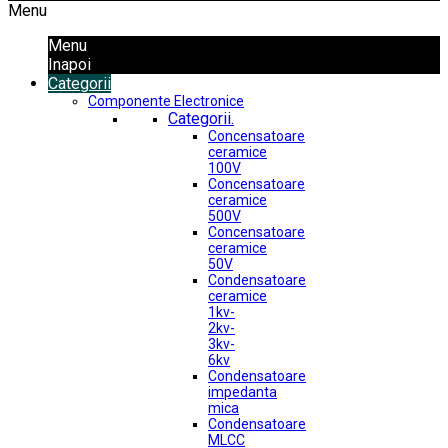
Menu
Menu
Inapoi
Categorii
Componente Electronice
Categorii.
Concensatoare
ceramice
100V
Concensatoare
ceramice
500V
Concensatoare
ceramice
50V
Condensatoare
ceramice
1kv-
2kv-
3kv-
6kv
Condensatoare
impedanta
mica
Condensatoare
MLCC