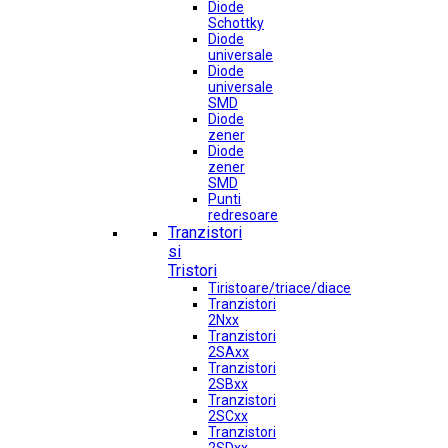
Diode
Schottky
Diode
universale
Diode
universale
SMD
Diode
zener
Diode
zener
SMD
Punti
redresoare
Tranzistori
si
Tristori
Tiristoare/triace/diace
Tranzistori
2Nxx
Tranzistori
2SAxx
Tranzistori
2SBxx
Tranzistori
2SCxx
Tranzistori