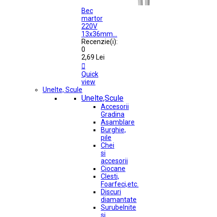
Bec
martor
220V
13x36mm...
Recenzie(i):
0
2,69 Lei

Quick
view
Unelte, Scule
Unelte,Scule
Accesorii
Gradina
Asamblare
Burghie,
pile
Chei
si
accesorii
Ciocane
Clesti,
Foarfeci,etc.
Discuri
diamantate
Surubelnite
si