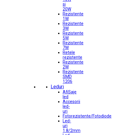
si
20W
Rezistente
1W
Rezistente
3W
Rezistente
5W
Rezistente
7W
Retele
rezistente
Rezistente
2W
Rezistente
SMD
1206
Leduri
AfiSaje
led
Accesorii
led-
uri
Fotorezistente/Fotodiode
Led-
uri
1.8/2mm