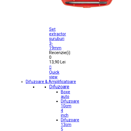
Set
extractor
suruburi
3-
19mm
Recenzie(i):
0
13,90 Lei

Quick
view
Difuzoare & Amplificatoare
Difuzoare
Boxe
auto
Difuzoare
10cm
4
inch
Difuzoare
13cm
5