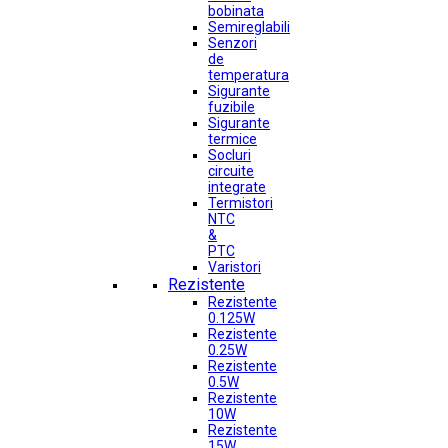
bobinata
Semireglabili
Senzori
de
temperatura
Sigurante
fuzibile
Sigurante
termice
Socluri
circuite
integrate
Termistori
NTC
&
PTC
Varistori
Rezistente
Rezistente
0.125W
Rezistente
0.25W
Rezistente
0.5W
Rezistente
10W
Rezistente
15W