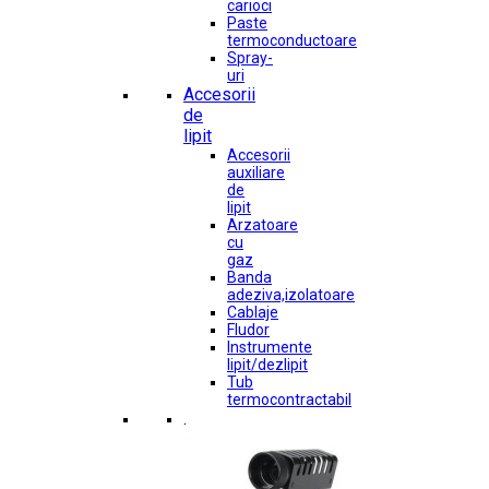
carioci
Paste
termoconductoare
Spray-
uri
Accesorii
de
lipit
Accesorii
auxiliare
de
lipit
Arzatoare
cu
gaz
Banda
adeziva,izolatoare
Cablaje
Fludor
Instrumente
lipit/dezlipit
Tub
termocontractabil
.