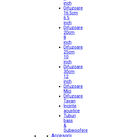
inch
Difuzoare
16.5cm
6.5
inch
Difuzoare
20cm
8
inch
Difuzoare
25cm
10
inch
Difuzoare
30cm
12
inch
Difuzoare
Mici
Difuzoare
Tavan
Incinte
acustice
Tuburi
bass
&
Subwoofere
Accesorii