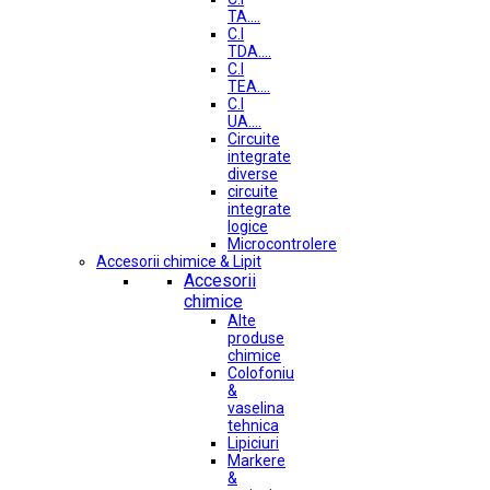
TA....
C.I
TDA....
C.I
TEA....
C.I
UA....
Circuite
integrate
diverse
circuite
integrate
logice
Microcontrolere
Accesorii chimice & Lipit
Accesorii
chimice
Alte
produse
chimice
Colofoniu
&
vaselina
tehnica
Lipiciuri
Markere
&