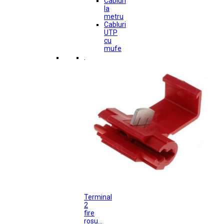
Cabluri
la
metru
Cabluri
UTP
cu
mufe
.
Terminal
2
fire
rosu...