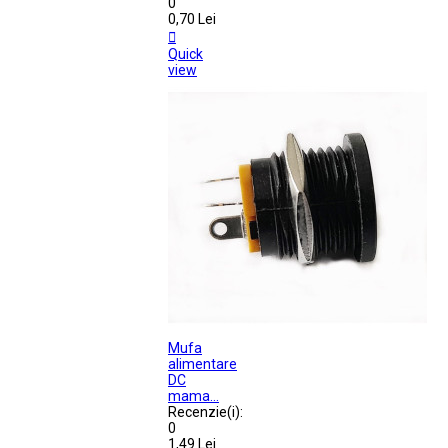
0
0,70 Lei

Quick
view
Mufa
alimentare
DC
mama...
Recenzie(i):
0
1,49 Lei