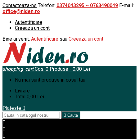
Contacteaza-ne
Telefon:
0374043295 ~ 0763490049
E-mail:
office@niden.ro
Autentificare
Creeaza un cont
Bine ai venit,
Autentificare
sau
Creeaza un cont
shopping_cart
Cos:
0
Produse - 0,00 Lei
Nu mai sunt produse in cosul tau
Livrare
Total
0,00 Lei
Plateste


Cauta


