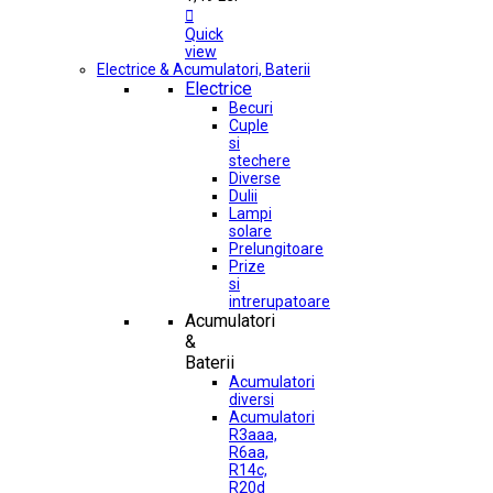

Quick
view
Electrice & Acumulatori, Baterii
Electrice
Becuri
Cuple
si
stechere
Diverse
Dulii
Lampi
solare
Prelungitoare
Prize
si
intrerupatoare
Acumulatori
&
Baterii
Acumulatori
diversi
Acumulatori
R3aaa,
R6aa,
R14c,
R20d