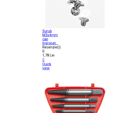
Surub
M3x4mm
cap
îngropat...
Recenzie(i):
0
1,78 Lei

Quick
view