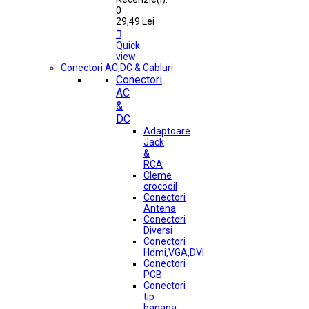
0
29,49 Lei

Quick
view
Conectori AC,DC & Cabluri
Conectori
AC
&
DC
Adaptoare
Jack
&
RCA
Cleme
crocodil
Conectori
Antena
Conectori
Diversi
Conectori
Hdmi,VGA,DVI
Conectori
PCB
Conectori
tip
banana