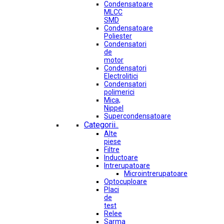
Condensatoare
MLCC
SMD
Condensatoare
Poliester
Condensatori
de
motor
Condensatori
Electrolitici
Condensatori
polimerici
Mica,
Nippel
Supercondensatoare
Categorii..
Alte
piese
Filtre
Inductoare
Intrerupatoare
Microintrerupatoare
Optocuploare
Placi
de
test
Relee
Sarma