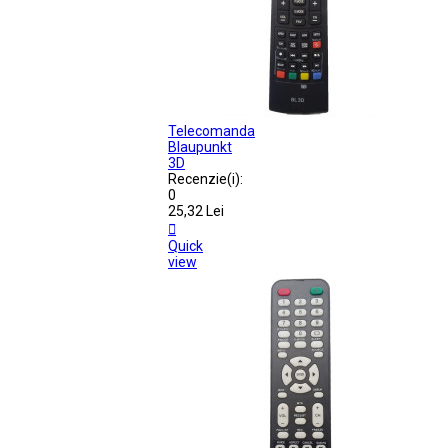
Telecomanda
Blaupunkt
3D
Recenzie(i):
0
25,32 Lei

Quick
view