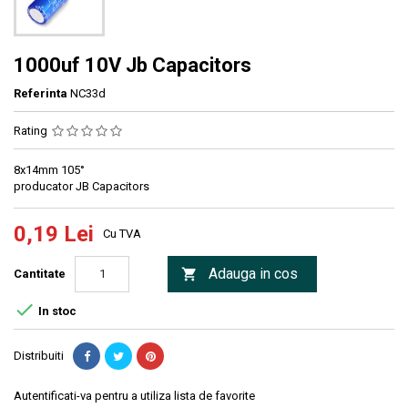
1000uf 10V Jb Capacitors
Referinta
NC33d
Rating
8x14mm 105°
producator JB Capacitors
0,19 Lei
Cu TVA
Adauga in cos

Cantitate

In stoc
Distribuiti
Autentificati-va pentru a utiliza lista de favorite