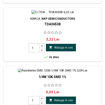
MARCA:
NXP SEMICONDUCTORS
TDA3653B
LIN-IC, Vert. Deflection Power Amp, 90°
Pret
3,22 Lei

Adauga in cos

In stoc
1/4W 10K SMD 1%
ROYAL OHM rezistor thick filmMontare SMDCarcasă - inch
Pret
0,09 Lei
1206Carcasă - mm 3216Rezistenţă 10kΩPutere 0.25WToleranţă
±1%

Adauga in cos