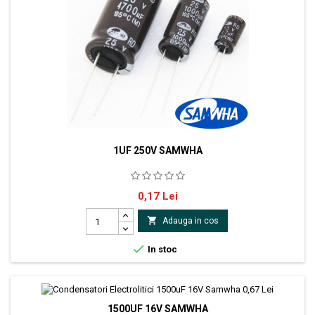
1UF 250V SAMWHA
Temperatura operare: -55 +105grade Dimensiuni: 6.3 x 11
Pret
0,17 Lei

Adauga in cos

In stoc
1500UF 16V SAMWHA