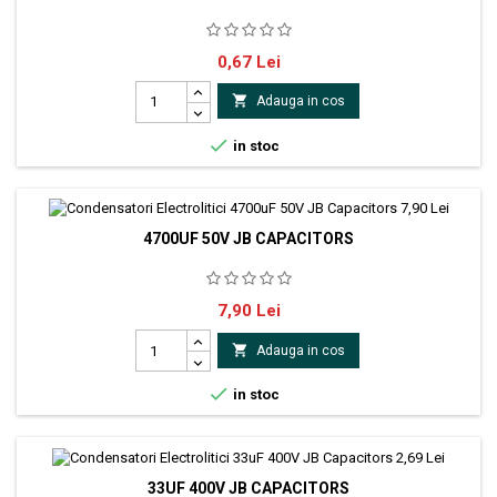
Producător SAMWHA Tip condensator electrolitic
Pret
0,67 Lei
Dimensiuni carcasă Ø12 x 20mm Temperatura de lucru
-55...105°C

Adauga in cos

in stoc
4700UF 50V JB CAPACITORS
Condensator electrolitic 4700uf 50V 22x40mm 105° producator JB
Pret
7,90 Lei
Capacitors

Adauga in cos

in stoc
33UF 400V JB CAPACITORS