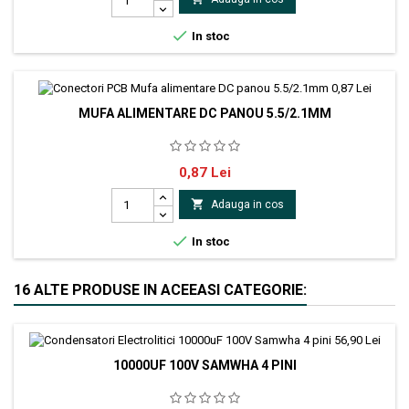

In stoc
MUFA ALIMENTARE DC PANOU 5.5/2.1MM
Soclu;alimentare DC;tată;5,5mm;2,1mm;THT
Pret
0,87 Lei

Adauga in cos

In stoc
16 ALTE PRODUSE IN ACEEASI CATEGORIE:
10000UF 100V SAMWHA 4 PINI