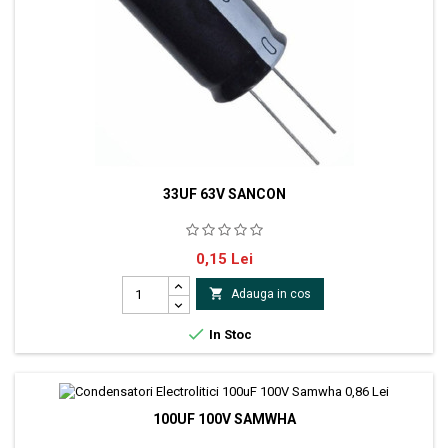
33UF 63V SANCON
Condensator electrolitic 33uf 63V 6x12mm 105° producator Sancon
Pret
0,15 Lei

Adauga in cos

In Stoc
100UF 100V SAMWHA