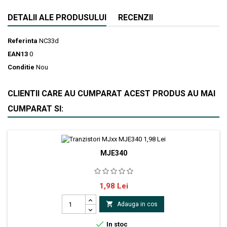
DETALII ALE PRODUSULUI
RECENZII
Referinta
NC33d
EAN13
0
Conditie
Nou
CLIENTII CARE AU CUMPARAT ACEST PRODUS AU MAI
CUMPARAT SI:
MJE340
CDIL tranzistor NPN Polarizare bipolar Tensiune colector-
Pret
1,98 Lei
emitator 300V Curent de colector 0.5A Putere disipată 20W
Carcasa TO126 Amplificare curent 30...240 Montare THT

Adauga in cos

In stoc