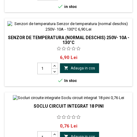

in stoc
SENZOR DE TEMPERATURA (NORMAL DESCHIS) 250V- 10A -
130°C
Alimentare: 250V/10A Dimensiuni: 33x16x11mm cu lamele de contact
Pret
6,90 Lei
Distanta gaura suport de prindere: 25mm

Adauga in cos

In stoc
SOCLU CIRCUIT INTEGRAT 18 PINI
Soclu:DIL;PIN:18;7,62mm;Montare:THT;Raster:2,54mm
Pret
0,76 Lei

Adauga in cos