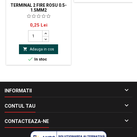
TERMINAL 2 FIRE ROSU 0.5-
1.5MM2
Conector rapid legatura pentru
Pret
0,25 Lei
cablu de 0.5-1.5mm

Adauga in cos

In stoc

INFORMATII

CONTUL TAU

CONTACTEAZA-NE