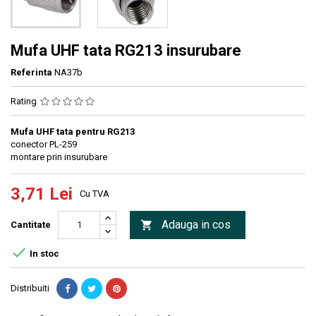
Mufa UHF tata RG213 insurubare
Referinta
NA37b
Rating
Mufa UHF tata pentru RG213
conector PL-259
montare prin insurubare
3,71 Lei
Cu TVA
Adauga in cos

Cantitate

In stoc
Distribuiti