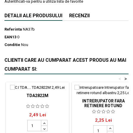
Autentificati-va pentru a utiliza lista de favorite
DETALII ALE PRODUSULUI
RECENZII
Referinta
NA37b
EAN13
0
Conditie
Nou
CLIENTII CARE AU CUMPARAT ACEST PRODUS AU MAI
CUMPARAT SI:
<
>
TDA2822M
INTRERUPATOR FARA
RETINERE ROTUND
ALBASTRU
Circuit integrat:amplificator
Pret
2,49 Lei
Intrerupator push, fara retinere,
audio;1W;DIP8
Pret
2,25 Lei
NO, 3A/250V, 39x18mm, albastru