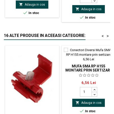

Adauga in cos

Adauga in cos

In stoc

In stoc
16 ALTE PRODUSE IN ACEEASI CATEGORIE:
<
>
MUFA SMA RP H155
MONTARE PRIN SERTIZARE
Mufa SMA RP H155, montare prin
Pret
6,56 Lei
sertizare

Adauga in cos

In stoc