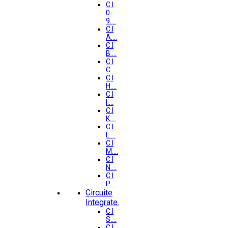
C.I
0-
9....
C.I
A....
C.I
B....
C.I
C....
C.I
H....
C.I
I....
C.I
K....
C.I
L....
C.I
M....
C.I
N....
C.I
P....
Circuite
Integrate.
C.I
S....
C.I