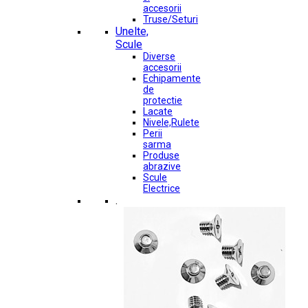
accesorii
Truse/Seturi
Unelte,
Scule
Diverse
accesorii
Echipamente
de
protectie
Lacate
Nivele,Rulete
Perii
sarma
Produse
abrazive
Scule
Electrice
.