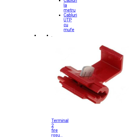
Cabluri
la
metru
Cabluri
UTP
cu
mufe
.
Terminal
2
fire
rosu...