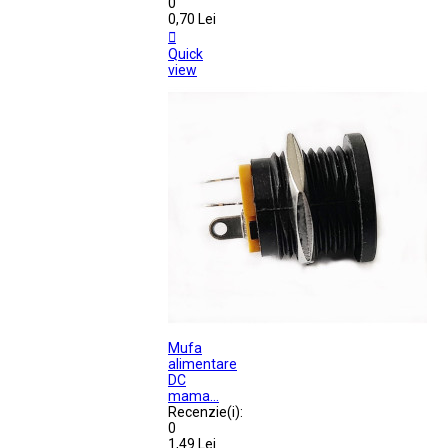
0
0,70 Lei

Quick
view
Mufa
alimentare
DC
mama...
Recenzie(i):
0
1,49 Lei