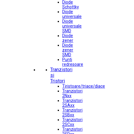
Diode
Schottky
Diode
universale
Diode
universale
SMD
Diode
zener
Diode
zener
SMD
Punti
redresoare
Tranzistori
si
Tristori
Tiristoare/triace/diace
Tranzistori
2Nxx
Tranzistori
2SAxx
Tranzistori
2SBxx
Tranzistori
2SCxx
Tranzistori