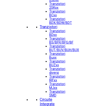
2SDxx
Tranzistori
2SKxx
Tranzistori
BCxx
Tranzistori
BDX/BDW/BDT
Tranzistori
Tranzistori
BDxx
Tranzistori
BS/BFR/BFG/BF
Tranzistori
BUT/BUV/BUH/BUX
Tranzistori
Buxx
Tranzistori
BUZxx
Tranzistori
diversi
Tranzistori
IRFxx
Tranzistori
MJxx
Tranzistori
SMD
Circuite
Integrate