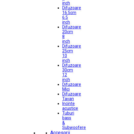
inch
Difuzoare
16.5cm
6.5
inch
Difuzoare
20cm
8
inch
Difuzoare
25cm
10
inch
Difuzoare
30cm
12
inch
Difuzoare
Mici
Difuzoare
Tavan
Incinte
acustice
Tuburi
bass
&
Subwoofere
Accesorii