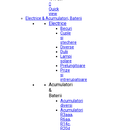

Quick
view
Electrice & Acumulatori, Baterii
Electrice
Becuri
Cuple
si
stechere
Diverse
Dulii
Lampi
solare
Prelungitoare
Prize
si
intrerupatoare
Acumulatori
&
Baterii
Acumulatori
diversi
Acumulatori
R3aaa,
R6aa,
R14c,
R20d