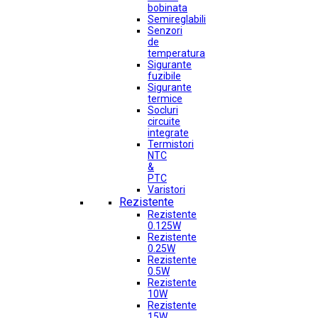
bobinata
Semireglabili
Senzori
de
temperatura
Sigurante
fuzibile
Sigurante
termice
Socluri
circuite
integrate
Termistori
NTC
&
PTC
Varistori
Rezistente
Rezistente
0.125W
Rezistente
0.25W
Rezistente
0.5W
Rezistente
10W
Rezistente
15W