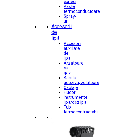
carioci
Paste
termoconductoare
Spray-
uri
Accesorii
de
lipit
Accesorii
auxiliare
de
lipit
Arzatoare
cu
gaz
Banda
adeziva,izolatoare
Cablaje
Fludor
Instrumente
lipit/dezlipit
Tub
termocontractabil
.