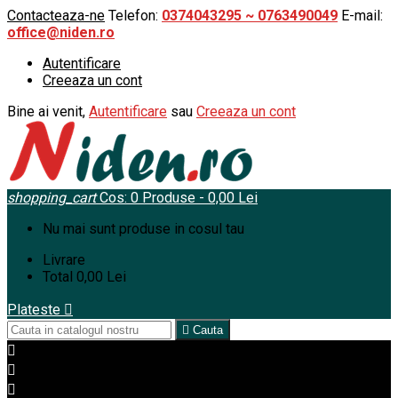
Contacteaza-ne
Telefon:
0374043295 ~ 0763490049
E-mail:
office@niden.ro
Autentificare
Creeaza un cont
Bine ai venit,
Autentificare
sau
Creeaza un cont
shopping_cart
Cos:
0
Produse - 0,00 Lei
Nu mai sunt produse in cosul tau
Livrare
Total
0,00 Lei
Plateste


Cauta


