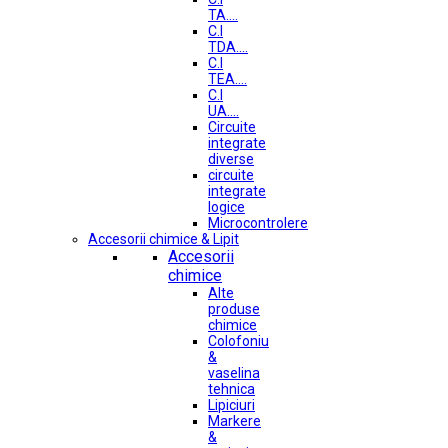
TA....
C.I
TDA....
C.I
TEA....
C.I
UA....
Circuite
integrate
diverse
circuite
integrate
logice
Microcontrolere
Accesorii chimice & Lipit
Accesorii
chimice
Alte
produse
chimice
Colofoniu
&
vaselina
tehnica
Lipiciuri
Markere
&