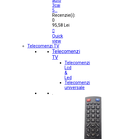
auto
3cai
5...
Recenzie(i):
0
95,58 Lei

Quick
view
Telecomenzi TV
Telecomenzi
TV
Telecomenzi
Lcd
&
Led
Telecomenzi
universale
.