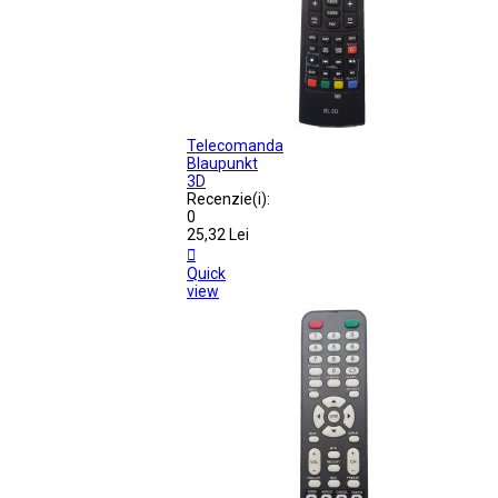
Telecomanda
Blaupunkt
3D
Recenzie(i):
0
25,32 Lei

Quick
view