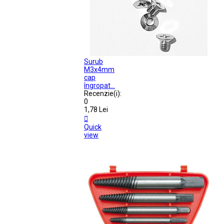
Surub
M3x4mm
cap
îngropat...
Recenzie(i):
0
1,78 Lei

Quick
view