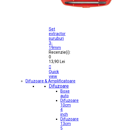
Set
extractor
suruburi
3-
19mm
Recenzie(i):
0
13,90 Lei

Quick
view
Difuzoare & Amplificatoare
Difuzoare
Boxe
auto
Difuzoare
10cm
4
inch
Difuzoare
13cm
5