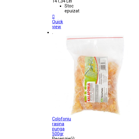
141,34 Lei
Stoc
epuizat

Quick
view
.
Colofoniu
rasina
punga
500gr
Recenzie(i):