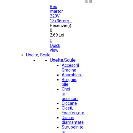
Bec
martor
220V
13x36mm...
Recenzie(i):
0
2,69 Lei

Quick
view
Unelte, Scule
Unelte,Scule
Accesorii
Gradina
Asamblare
Burghie,
pile
Chei
si
accesorii
Ciocane
Clesti,
Foarfeci,etc.
Discuri
diamantate
Surubelnite
si