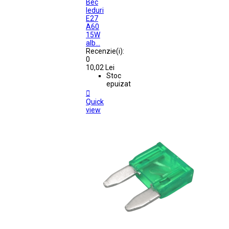
Bec
leduri
E27
A60
15W
alb...
Recenzie(i):
0
10,02 Lei
Stoc
epuizat

Quick
view