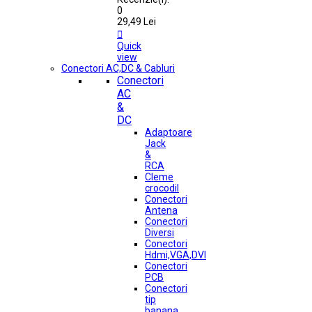
0
29,49 Lei

Quick
view
Conectori AC,DC & Cabluri
Conectori
AC
&
DC
Adaptoare
Jack
&
RCA
Cleme
crocodil
Conectori
Antena
Conectori
Diversi
Conectori
Hdmi,VGA,DVI
Conectori
PCB
Conectori
tip
banana