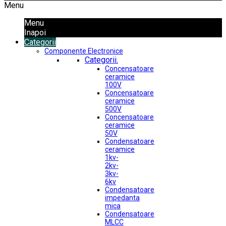
Menu
Menu
Inapoi
Categorii
Componente Electronice
Categorii.
Concensatoare
ceramice
100V
Concensatoare
ceramice
500V
Concensatoare
ceramice
50V
Condensatoare
ceramice
1kv-
2kv-
3kv-
6kv
Condensatoare
impedanta
mica
Condensatoare
MLCC