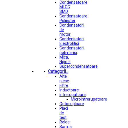
Condensatoare
MLCC
SMD
Condensatoare
Poliester
Condensatori
de
motor
Condensatori
Electrolitici
Condensatori
polimerici
Mica,
Nippel
Supercondensatoare
Categorii..
Alte
piese
Filtre
Inductoare
Intrerupatoare
Microintrerupatoare
Optocuploare
Placi
de
test
Relee
Sarma