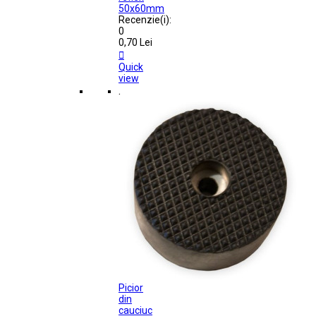
50x60mm
Recenzie(i):
0
0,70 Lei

Quick
view
.
Picior
din
cauciuc