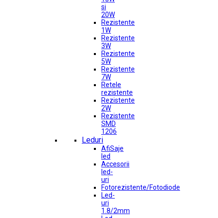
si
20W
Rezistente
1W
Rezistente
3W
Rezistente
5W
Rezistente
7W
Retele
rezistente
Rezistente
2W
Rezistente
SMD
1206
Leduri
AfiSaje
led
Accesorii
led-
uri
Fotorezistente/Fotodiode
Led-
uri
1.8/2mm