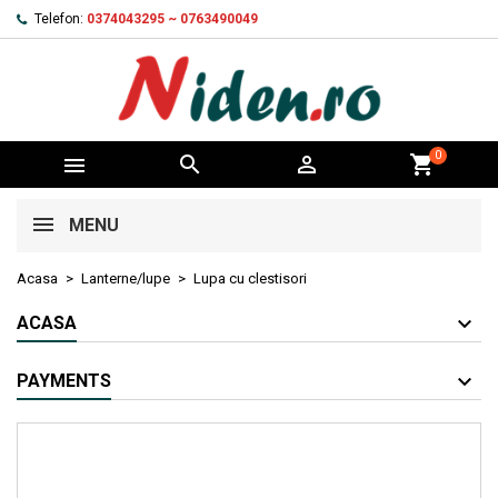
Telefon:
0374043295 ~ 0763490049
0



shopping_cart
MENU
Acasa
Lanterne/lupe
Lupa cu clestisori
ACASA
PAYMENTS