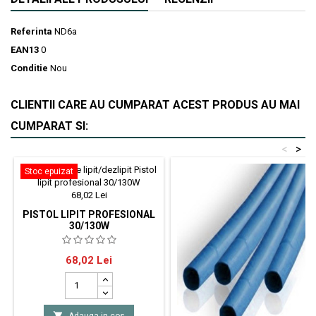
Referinta
ND6a
EAN13
0
Conditie
Nou
CLIENTII CARE AU CUMPARAT ACEST PRODUS AU MAI
CUMPARAT SI:
<
>
Stoc epuizat
PISTOL LIPIT PROFESIONAL
30/130W
Pistol de lipit proiectat pentru
Pret
68,02 Lei
utilizarea în interior,utilizat pentru
lipirea sau dezlipirea
componentelor electronice
mici.Alimentare: 220-

Adauga in cos