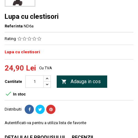
Lupa cu clestisori
Referinta
ND6a
Rating
Lupa cu clestisori
24,90 Lei
Cu TVA
Adauga in cos

Cantitate

In stoc
Distribuiti
Autentificati-va pentru a utiliza lista de favorite
DETALII ALE PRODUSULUI
RECENZII