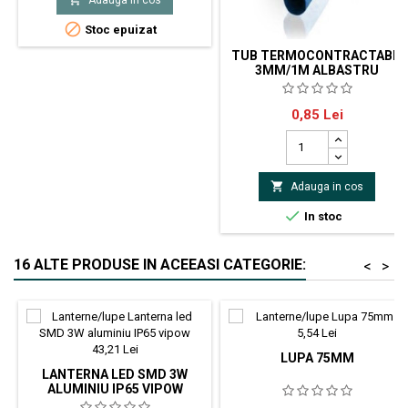
240VACPutere : max.130
WTemperatura : 200 ...450 grade

Stoc epuizat
C
TUB TERMOCONTRACTABIL
3MM/1M ALBASTRU
Tub termocontractant tip , flexibil,
Pret
0,85 Lei
fara halogen, utilizat pe scara
larga in domeniul electronicii si
ingineriei electrice 1,5mm dupa
incalzire; pret/metru

Adauga in cos

In stoc
16 ALTE PRODUSE IN ACEEASI CATEGORIE:
<
>
LUPA 75MM
LANTERNA LED SMD 3W
ALUMINIU IP65 VIPOW