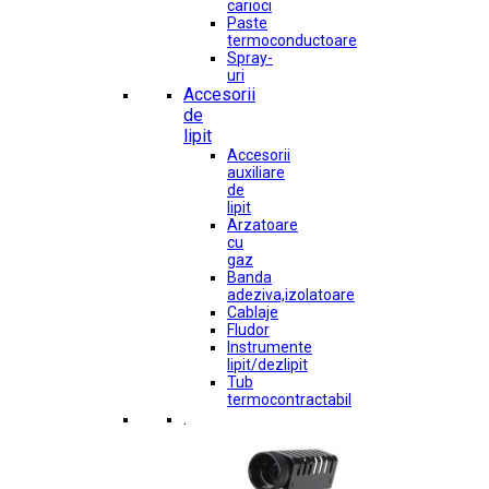
carioci
Paste
termoconductoare
Spray-
uri
Accesorii
de
lipit
Accesorii
auxiliare
de
lipit
Arzatoare
cu
gaz
Banda
adeziva,izolatoare
Cablaje
Fludor
Instrumente
lipit/dezlipit
Tub
termocontractabil
.