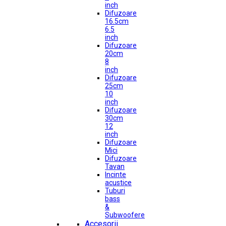
inch
Difuzoare
16.5cm
6.5
inch
Difuzoare
20cm
8
inch
Difuzoare
25cm
10
inch
Difuzoare
30cm
12
inch
Difuzoare
Mici
Difuzoare
Tavan
Incinte
acustice
Tuburi
bass
&
Subwoofere
Accesorii