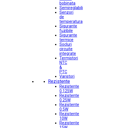
bobinata
Semireglabili
Senzori
de
temperatura
Sigurante
fuzibile
Sigurante
termice
Socluri
circuite
integrate
Termistori
NTC
&
PTC
Varistori
Rezistente
Rezistente
0.125W
Rezistente
0.25W
Rezistente
0.5W
Rezistente
10W
Rezistente
15W