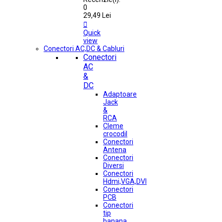
0
29,49 Lei

Quick
view
Conectori AC,DC & Cabluri
Conectori
AC
&
DC
Adaptoare
Jack
&
RCA
Cleme
crocodil
Conectori
Antena
Conectori
Diversi
Conectori
Hdmi,VGA,DVI
Conectori
PCB
Conectori
tip
banana