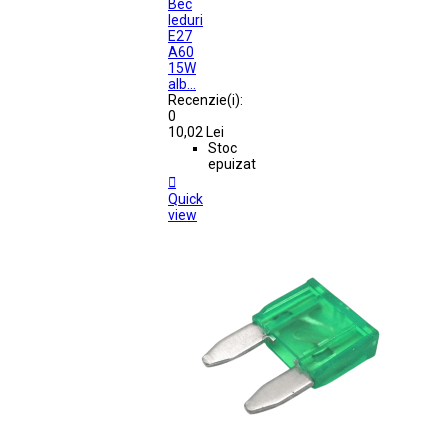
Bec
leduri
E27
A60
15W
alb...
Recenzie(i):
0
10,02 Lei
Stoc
epuizat

Quick
view