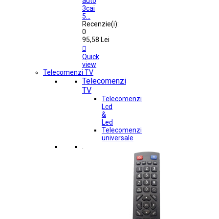
auto
3cai
5...
Recenzie(i):
0
95,58 Lei

Quick
view
Telecomenzi TV
Telecomenzi
TV
Telecomenzi
Lcd
&
Led
Telecomenzi
universale
.