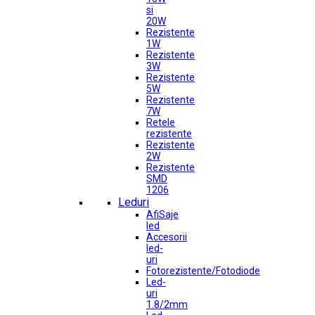
si
20W
Rezistente
1W
Rezistente
3W
Rezistente
5W
Rezistente
7W
Retele
rezistente
Rezistente
2W
Rezistente
SMD
1206
Leduri
AfiSaje
led
Accesorii
led-
uri
Fotorezistente/Fotodiode
Led-
uri
1.8/2mm