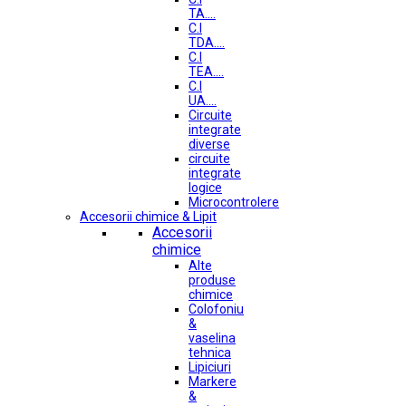
TA....
C.I
TDA....
C.I
TEA....
C.I
UA....
Circuite
integrate
diverse
circuite
integrate
logice
Microcontrolere
Accesorii chimice & Lipit
Accesorii
chimice
Alte
produse
chimice
Colofoniu
&
vaselina
tehnica
Lipiciuri
Markere
&