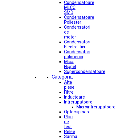
Condensatoare
MLCC
SMD
Condensatoare
Poliester
Condensatori
de
motor
Condensatori
Electrolitici
Condensatori
polimerici
Mica,
Nippel
Supercondensatoare
Categorii..
Alte
piese
Filtre
Inductoare
Intrerupatoare
Microintrerupatoare
Optocuploare
Placi
de
test
Relee
Sarma