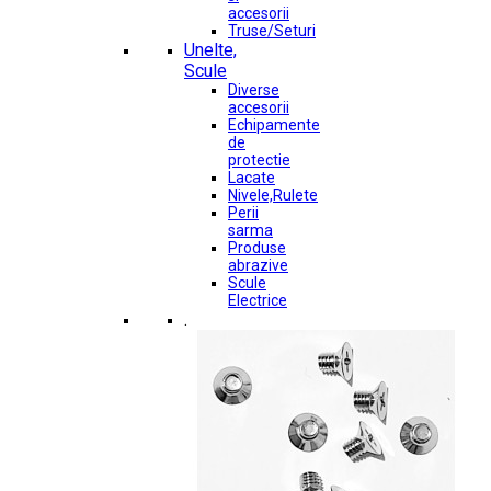
accesorii
Truse/Seturi
Unelte,
Scule
Diverse
accesorii
Echipamente
de
protectie
Lacate
Nivele,Rulete
Perii
sarma
Produse
abrazive
Scule
Electrice
.