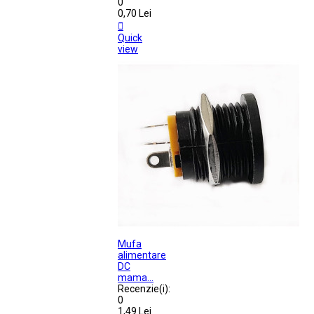
0
0,70 Lei

Quick
view
Mufa
alimentare
DC
mama...
Recenzie(i):
0
1,49 Lei