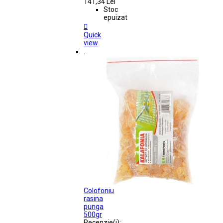
141,34 Lei
Stoc
epuizat

Quick
view
.
Colofoniu
rasina
punga
500gr
Recenzie(i):