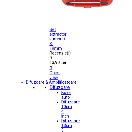
Set
extractor
suruburi
3-
19mm
Recenzie(i):
0
13,90 Lei

Quick
view
Difuzoare & Amplificatoare
Difuzoare
Boxe
auto
Difuzoare
10cm
4
inch
Difuzoare
13cm
5