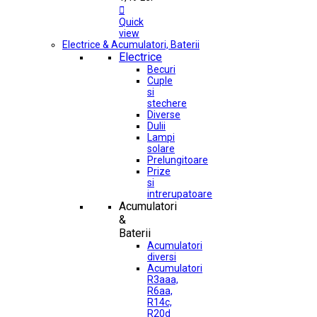

Quick
view
Electrice & Acumulatori, Baterii
Electrice
Becuri
Cuple
si
stechere
Diverse
Dulii
Lampi
solare
Prelungitoare
Prize
si
intrerupatoare
Acumulatori
&
Baterii
Acumulatori
diversi
Acumulatori
R3aaa,
R6aa,
R14c,
R20d