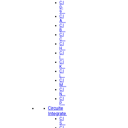
C.I
0-
9....
C.I
A....
C.I
B....
C.I
C....
C.I
H....
C.I
I....
C.I
K....
C.I
L....
C.I
M....
C.I
N....
C.I
P....
Circuite
Integrate.
C.I
S....
C.I