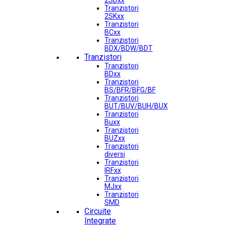
2SDxx
Tranzistori
2SKxx
Tranzistori
BCxx
Tranzistori
BDX/BDW/BDT
Tranzistori
Tranzistori
BDxx
Tranzistori
BS/BFR/BFG/BF
Tranzistori
BUT/BUV/BUH/BUX
Tranzistori
Buxx
Tranzistori
BUZxx
Tranzistori
diversi
Tranzistori
IRFxx
Tranzistori
MJxx
Tranzistori
SMD
Circuite
Integrate