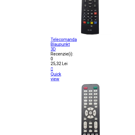
Telecomanda
Blaupunkt
3D
Recenzie(i):
0
25,32 Lei

Quick
view