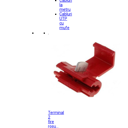
Cabluri
la
metru
Cabluri
UTP
cu
mufe
.
Terminal
2
fire
rosu...