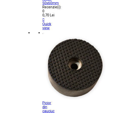
50x60mm
Recenzie(i):
0
0,70 Lei

Quick
view
.
Picior
din
cauciuc