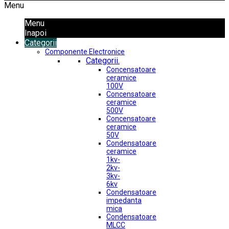
Menu
Menu
Inapoi
Categorii
Componente Electronice
Categorii.
Concensatoare
ceramice
100V
Concensatoare
ceramice
500V
Concensatoare
ceramice
50V
Condensatoare
ceramice
1kv-
2kv-
3kv-
6kv
Condensatoare
impedanta
mica
Condensatoare
MLCC