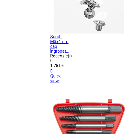
Surub
M3x4mm
cap
îngropat...
Recenzie(i):
0
1,78 Lei

Quick
view