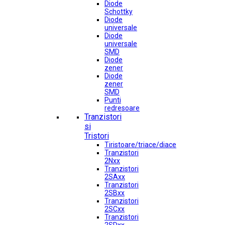
Diode
Schottky
Diode
universale
Diode
universale
SMD
Diode
zener
Diode
zener
SMD
Punti
redresoare
Tranzistori
si
Tristori
Tiristoare/triace/diace
Tranzistori
2Nxx
Tranzistori
2SAxx
Tranzistori
2SBxx
Tranzistori
2SCxx
Tranzistori