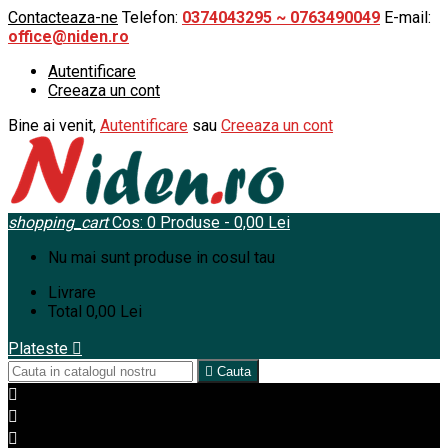
Contacteaza-ne
Telefon:
0374043295 ~ 0763490049
E-mail:
office@niden.ro
Autentificare
Creeaza un cont
Bine ai venit,
Autentificare
sau
Creeaza un cont
shopping_cart
Cos:
0
Produse - 0,00 Lei
Nu mai sunt produse in cosul tau
Livrare
Total
0,00 Lei
Plateste


Cauta


