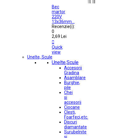
Bec
martor
220V
13x36mm...
Recenzie(i):
0
2,69 Lei

Quick
view
Unelte, Scule
Unelte,Scule
Accesorii
Gradina
Asamblare
Burghie,
pile
Chei
si
accesorii
Ciocane
Clesti,
Foarfeci,etc.
Discuri
diamantate
Surubelnite
si