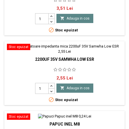
Suport baterii 3xR3 cu intrerupator
Pret
3,51 Lei

Adauga in cos

Stoc epuizat
Stoc epuizat
2200UF 35V SAMWHA LOW ESR
SAMWHA condensator electrolitic condensator low ESR Montare
Pret
2,55 Lei
THT Capacitanta 2200µF Tensiune de lucru 35V DC Dimensiuni corp
Ø16x25mm Temperatura de lucru -40...105°C

Adauga in cos

Stoc epuizat
Stoc epuizat
PAPUC INEL M8