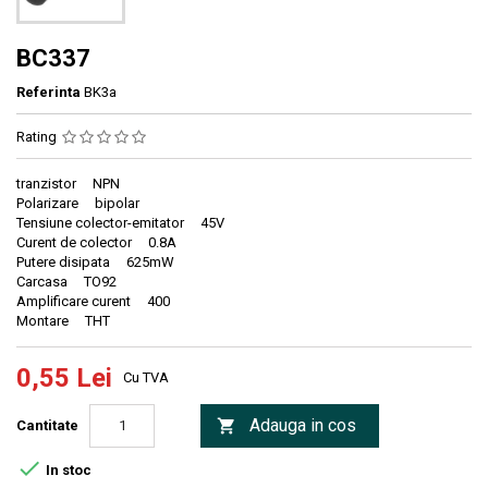
BC337
Referinta
BK3a
Rating
tranzistor NPN
Polarizare bipolar
Tensiune colector-emitator 45V
Curent de colector 0.8A
Putere disipata 625mW
Carcasa TO92
Amplificare curent 400
Montare THT
0,55 Lei
Cu TVA
Adauga in cos

Cantitate

In stoc