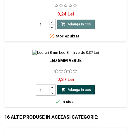
Secţiune transversală fir: 0.8-2.5 Dimensiuni (mm): a: 25,4 b: 14 C: 8,2
Pret
0,24 Lei

Adauga in cos

Stoc epuizat
LED 8MM VERDE
unghi luminozitate: 30⁰ intensitate luminoasa: 100mcd tensiunea de
Pret
0,37 Lei
alimentare: 1.8 - 2.2V curent de alimentare: 20mA

Adauga in cos

In stoc
16 ALTE PRODUSE IN ACEEASI CATEGORIE: