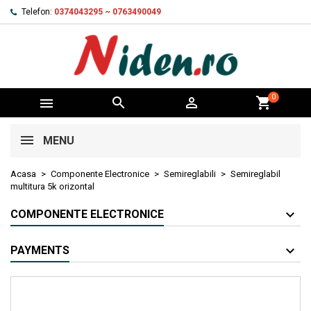
Telefon:
0374043295 ~ 0763490049
0



shopping_cart
MENU
Acasa
Componente Electronice
Semireglabili
Semireglabil
multitura 5k orizontal
COMPONENTE ELECTRONICE
PAYMENTS