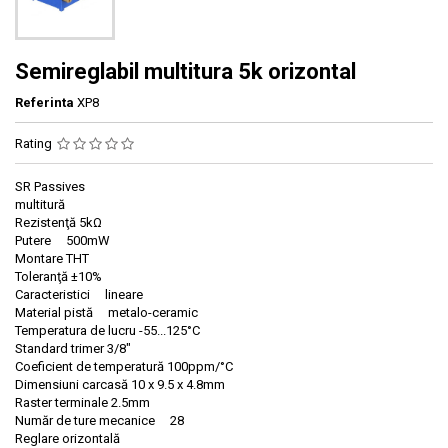
Semireglabil multitura 5k orizontal
Referinta
XP8
Rating
SR Passives
multitură
Rezistenţă 5kΩ
Putere 500mW
Montare THT
Toleranţă ±10%
Caracteristici lineare
Material pistă metalo-ceramic
Temperatura de lucru -55...125°C
Standard trimer 3/8"
Coeficient de temperatură 100ppm/°C
Dimensiuni carcasă 10 x 9.5 x 4.8mm
Raster terminale 2.5mm
Număr de ture mecanice 28
Reglare orizontală