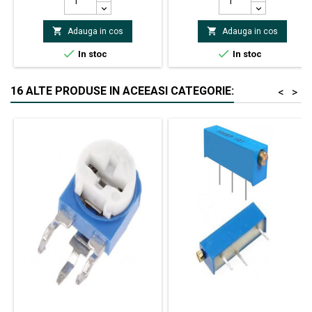
terminali 6.4x0.8mm


Adauga in cos
Adauga in cos


In stoc
In stoc
16 ALTE PRODUSE IN ACEEASI CATEGORIE:
<
>