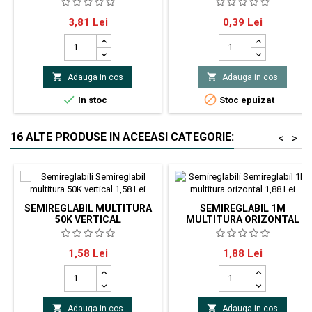
TEXAS INSTRUMENTS circuit
Mufa alimentare 2.5/5.5, mama,
Pret
Pret
3,81 Lei
0,39 Lei
integrat digital poartă NOR Număr
montare pe placa.
canale quad, 4 Număr intrări 2
Tehnologie CMOS Montare THT
Carcasă DIP14


Adauga in cos
Adauga in cos


In stoc
Stoc epuizat
16 ALTE PRODUSE IN ACEEASI CATEGORIE:
<
>
SEMIREGLABIL MULTITURA
SEMIREGLABIL 1M
50K VERTICAL
MULTITURA ORIZONTAL
Semireglabil multitura 50K
Semireglabil 1M multitura
Pret
Pret
1,58 Lei
1,88 Lei
orizontal


Adauga in cos
Adauga in cos