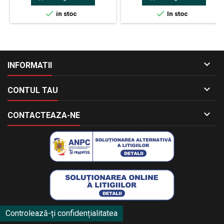


in stoc
In stoc

INFORMATII

CONTUL TAU

CONTACTEAZA-NE
Controlează-ți confidențialitatea