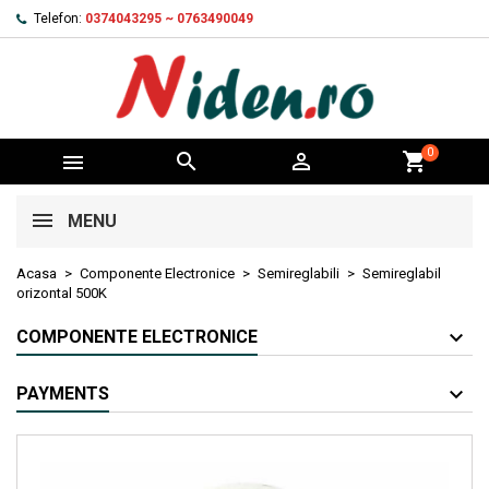
Telefon:
0374043295 ~ 0763490049
0



shopping_cart
MENU
Acasa
Componente Electronice
Semireglabili
Semireglabil
orizontal 500K
COMPONENTE ELECTRONICE
PAYMENTS