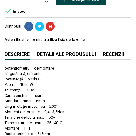

In stoc
Distribuiti
Autentificati-va pentru a utiliza lista de favorite
DESCRIERE
DETALII ALE PRODUSULUI
RECENZII
potenţiometru de montare
singură tură, orizontal
Rezistenţă 500kΩ
Putere 100mW
Toleranţă ±30%
Caracteristici lineare
Standard trimer 6mm
Unghi rotaţie mecanică 200°
Moment de torsiune 0,4...3,5Ncm
Tensiune de lucru max. 50V
Temperatura de lucru -25...40°C
Montare THT
Raster terminale 5x5mm