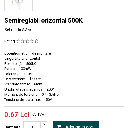
Semireglabil orizontal 500K
Referinta
AD7a
Rating
potenţiometru de montare
singură tură, orizontal
Rezistenţă 500kΩ
Putere 100mW
Toleranţă ±30%
Caracteristici lineare
Standard trimer 6mm
Unghi rotaţie mecanică 200°
Moment de torsiune 0,4...3,5Ncm
Tensiune de lucru max. 50V
0,67 Lei
Cu TVA
Adauga in cos

Cantitate