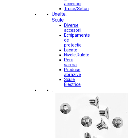
accesorii
Truse/Seturi
Unelte,
Scule
Diverse
accesorii
Echipamente
de
protectie
Lacate
Nivele,Rulete
Perii
sarma
Produse
abrazive
Scule
Electrice
.