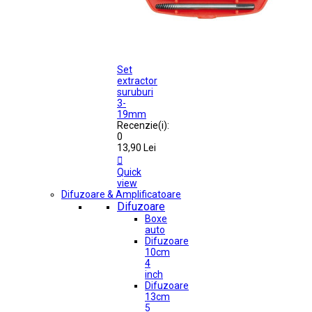
Set
extractor
suruburi
3-
19mm
Recenzie(i):
0
13,90 Lei

Quick
view
Difuzoare & Amplificatoare
Difuzoare
Boxe
auto
Difuzoare
10cm
4
inch
Difuzoare
13cm
5