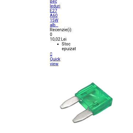
Bec
leduri
E27
A60
15W
alb...
Recenzie(i):
0
10,02 Lei
Stoc
epuizat

Quick
view