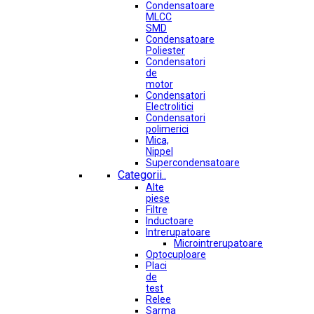
Condensatoare
MLCC
SMD
Condensatoare
Poliester
Condensatori
de
motor
Condensatori
Electrolitici
Condensatori
polimerici
Mica,
Nippel
Supercondensatoare
Categorii..
Alte
piese
Filtre
Inductoare
Intrerupatoare
Microintrerupatoare
Optocuploare
Placi
de
test
Relee
Sarma