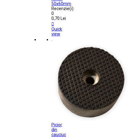
50x60mm
Recenzie(i):
0
0,70 Lei

Quick
view
.
Picior
din
cauciuc