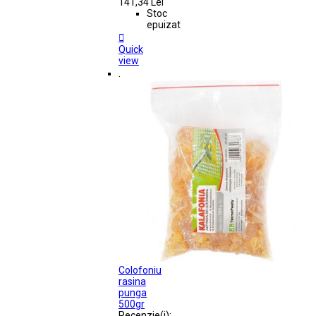
141,34 Lei
Stoc
epuizat

Quick
view
.
Colofoniu
rasina
punga
500gr
Recenzie(i):