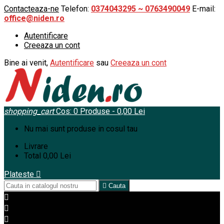
Contacteaza-ne
Telefon:
0374043295 ~ 0763490049
E-mail:
office@niden.ro
Autentificare
Creeaza un cont
Bine ai venit,
Autentificare
sau
Creeaza un cont
shopping_cart
Cos:
0
Produse - 0,00 Lei
Nu mai sunt produse in cosul tau
Livrare
Total
0,00 Lei
Plateste


Cauta


