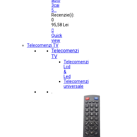
auto
3cai
5...
Recenzie(i):
0
95,58 Lei

Quick
view
Telecomenzi TV
Telecomenzi
TV
Telecomenzi
Lcd
&
Led
Telecomenzi
universale
.