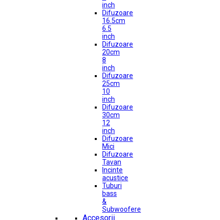
inch
Difuzoare
16.5cm
6.5
inch
Difuzoare
20cm
8
inch
Difuzoare
25cm
10
inch
Difuzoare
30cm
12
inch
Difuzoare
Mici
Difuzoare
Tavan
Incinte
acustice
Tuburi
bass
&
Subwoofere
Accesorii