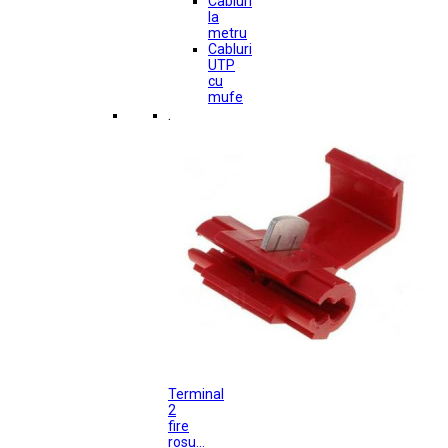
Cabluri
la
metru
Cabluri
UTP
cu
mufe
.
Terminal
2
fire
rosu...