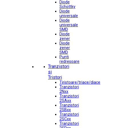
Diode
Schottky
Diode
universale
Diode
universale
SMD
Diode
zener
Diode
zener
SMD
Punti
redresoare
Tranzistori
si
Tristori
Tiristoare/triace/diace
Tranzistori
2Nxx
Tranzistori
2SAxx
Tranzistori
2SBxx
Tranzistori
2SCxx
Tranzistori