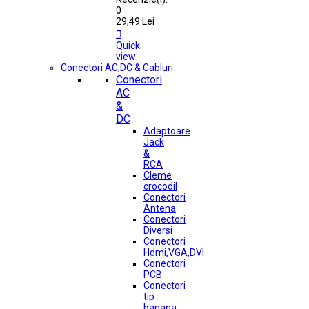
0
29,49 Lei

Quick
view
Conectori AC,DC & Cabluri
Conectori
AC
&
DC
Adaptoare
Jack
&
RCA
Cleme
crocodil
Conectori
Antena
Conectori
Diversi
Conectori
Hdmi,VGA,DVI
Conectori
PCB
Conectori
tip
banana