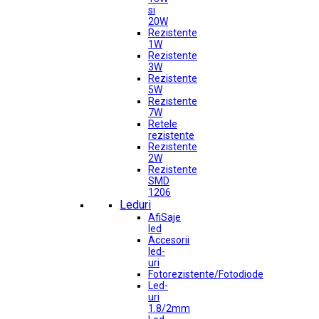
si
20W
Rezistente
1W
Rezistente
3W
Rezistente
5W
Rezistente
7W
Retele
rezistente
Rezistente
2W
Rezistente
SMD
1206
Leduri
AfiSaje
led
Accesorii
led-
uri
Fotorezistente/Fotodiode
Led-
uri
1.8/2mm