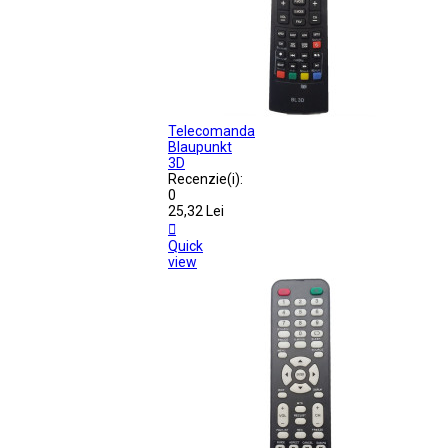
Telecomanda
Blaupunkt
3D
Recenzie(i):
0
25,32 Lei

Quick
view