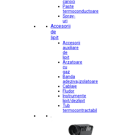
carioci
Paste
termoconductoare
Spray-
uri
Accesorii
de
lipit
Accesorii
auxiliare
de
lipit
Arzatoare
cu
gaz
Banda
adeziva,izolatoare
Cablaje
Fludor
Instrumente
lipit/dezlipit
Tub
termocontractabil
.