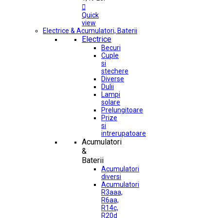

Quick
view
Electrice & Acumulatori, Baterii
Electrice
Becuri
Cuple
si
stechere
Diverse
Dulii
Lampi
solare
Prelungitoare
Prize
si
intrerupatoare
Acumulatori
&
Baterii
Acumulatori
diversi
Acumulatori
R3aaa,
R6aa,
R14c,
R20d