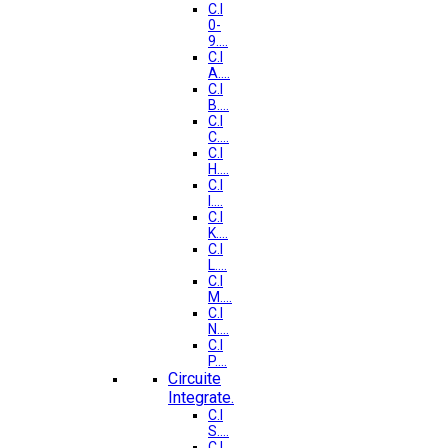
C.I
0-
9....
C.I
A....
C.I
B....
C.I
C....
C.I
H....
C.I
I....
C.I
K....
C.I
L....
C.I
M....
C.I
N....
C.I
P....
Circuite
Integrate.
C.I
S....
C.I