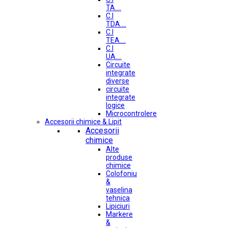
TA....
C.I
TDA....
C.I
TEA....
C.I
UA....
Circuite
integrate
diverse
circuite
integrate
logice
Microcontrolere
Accesorii chimice & Lipit
Accesorii
chimice
Alte
produse
chimice
Colofoniu
&
vaselina
tehnica
Lipiciuri
Markere
&