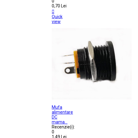
0
0,70 Lei

Quick
view
Mufa
alimentare
DC
mama...
Recenzie(i):
0
1,49 Lei