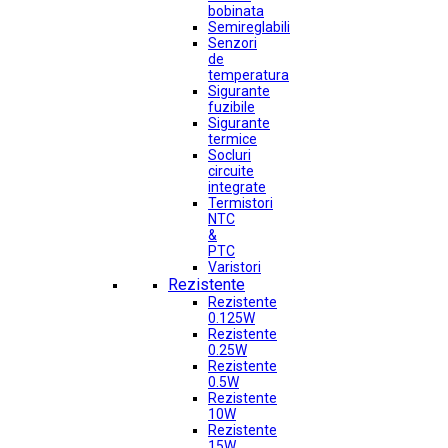
bobinata
Semireglabili
Senzori
de
temperatura
Sigurante
fuzibile
Sigurante
termice
Socluri
circuite
integrate
Termistori
NTC
&
PTC
Varistori
Rezistente
Rezistente
0.125W
Rezistente
0.25W
Rezistente
0.5W
Rezistente
10W
Rezistente
15W