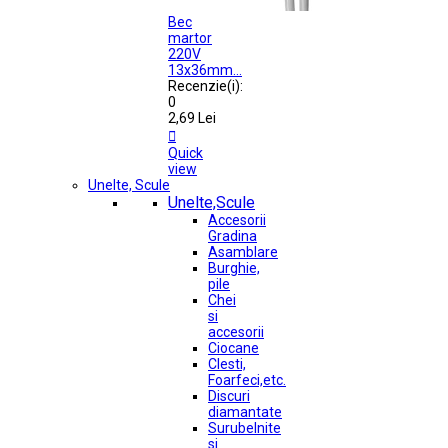
Bec
martor
220V
13x36mm...
Recenzie(i):
0
2,69 Lei

Quick
view
Unelte, Scule
Unelte,Scule
Accesorii
Gradina
Asamblare
Burghie,
pile
Chei
si
accesorii
Ciocane
Clesti,
Foarfeci,etc.
Discuri
diamantate
Surubelnite
si