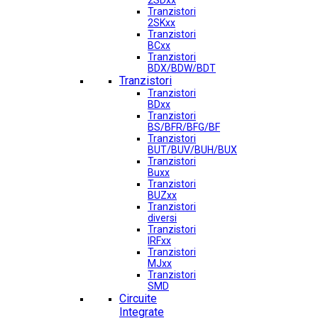
2SDxx
Tranzistori
2SKxx
Tranzistori
BCxx
Tranzistori
BDX/BDW/BDT
Tranzistori
Tranzistori
BDxx
Tranzistori
BS/BFR/BFG/BF
Tranzistori
BUT/BUV/BUH/BUX
Tranzistori
Buxx
Tranzistori
BUZxx
Tranzistori
diversi
Tranzistori
IRFxx
Tranzistori
MJxx
Tranzistori
SMD
Circuite
Integrate