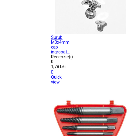
Surub
M3x4mm
cap
îngropat...
Recenzie(i):
0
1,78 Lei

Quick
view