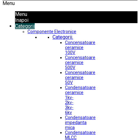
Menu
Menu
Inapoi
Categorii
Componente Electronice
Categorii.
Concensatoare
ceramice
100V
Concensatoare
ceramice
500V
Concensatoare
ceramice
50V
Condensatoare
ceramice
1kv-
2kv-
3kv-
6kv
Condensatoare
impedanta
mica
Condensatoare
MLCC